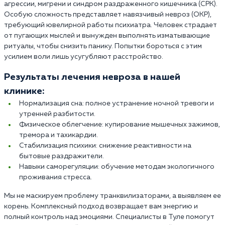
агрессии, мигрени и синдром раздраженного кишечника (СРК).
Особую сложность представляет навязчивый невроз (ОКР),
требующий ювелирной работы психиатра. Человек страдает
от пугающих мыслей и вынужден выполнять изматывающие
ритуалы, чтобы снизить панику. Попытки бороться с этим
усилием воли лишь усугубляют расстройство.
Результаты лечения невроза в нашей
клинике:
Нормализация сна: полное устранение ночной тревоги и
утренней разбитости.
Физическое облегчение: купирование мышечных зажимов,
тремора и тахикардии.
Стабилизация психики: снижение реактивности на
бытовые раздражители.
Навыки саморегуляции: обучение методам экологичного
проживания стресса.
Мы не маскируем проблему транквилизаторами, а выявляем ее
корень. Комплексный подход возвращает вам энергию и
полный контроль над эмоциями. Специалисты в Туле помогут