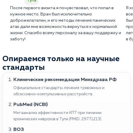
Тула
После первого визита я почувствовал, что попал в
Я х
нужное место. Врач был исключительно
все
доброжелателен, и его методы лечения панических
был
атак дали мне возможность вернуться к нормальной
про
жизни. Спасибо всему персоналу за вашу поддержку и
лег
заботу!
в б
Опираемся только на научные
стандарты
Клинические рекомендации Минздрава РФ
Официальные стандарты лечения тревожных и
обсессивно-компульсивных расстройств.
PubMed (NCBI)
Метаанализ эффективности КПТ при лечении
хронических неврозов в Туле (PMID: 29771213).
ВОЗ