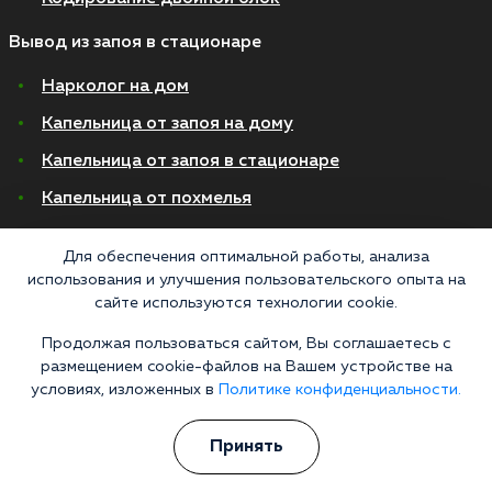
Вывод из запоя в стационаре
Нарколог на дом
Капельница от запоя на дому
Капельница от запоя в стационаре
Капельница от похмелья
Детоксикация
Для обеспечения оптимальной работы, анализа
Экстренное вытрезвление
использования и улучшения пользовательского опыта на
сайте используются технологии cookie.
Лечение алкоголизма в стационаре
Продолжая пользоваться сайтом, Вы соглашаетесь с
На дому
размещением cookie-файлов на Вашем устройстве на
условиях, изложенных в
Политике конфиденциальности.
В стационаре
Амбулаторно
Принять
Хронический алкоголизм