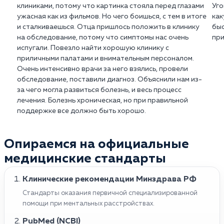
клиниками, потому что картинка стояла перед глазами
Уго
ужасная как из фильмов. Но чего боишься, с тем в итоге
как
и сталкиваешься. Отца пришлось положить в клинику
быс
на обследование, потому что симптомы нас очень
при
испугали. Повезло найти хорошую клинику с
приличными палатами и внимательным персоналом.
Очень интенсивно врачи за него взялись, провели
обследование, поставили диагноз. Объяснили нам из-
за чего могла развиться болезнь, и весь процесс
лечения. Болезнь хроническая, но при правильной
поддержке все должно быть хорошо.
Опираемся на официальные
медицинские стандарты
Клинические рекомендации Минздрава РФ
Стандарты оказания первичной специализированной
помощи при ментальных расстройствах.
PubMed (NCBI)