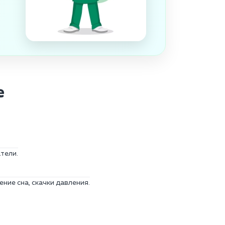
е
тели.
ние сна, скачки давления.