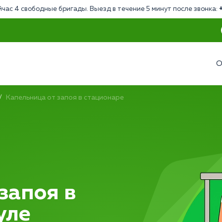
йчас 4 свободные бригады. Выезд в течение 5 минут после звонка:
О
Капельница от запоя в стационаре
запоя в
уле