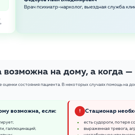
Федоров Иван Владимирович
Врач психиатр-нарколог, выездная служба кли
,
»
 возможна на дому, а когда —
оценки состояния пациента. В некоторых случаях помощь на дом
ому возможна, если:
Стационар необх
!
гирует;
есть судороги, потеря с
ти, галлюцинаций;
выраженная тревога, аг