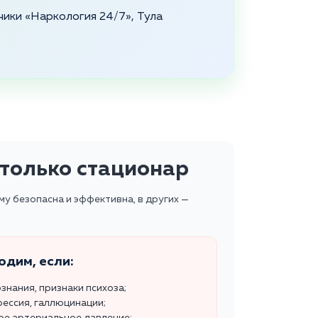
ники «Наркология 24/7», Тула
 только стационар
у безопасна и эффективна, в других —
одим, если:
ознания, признаки психоза;
рессия, галлюцинации;