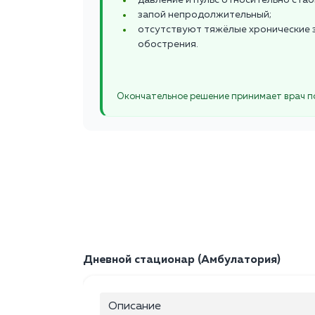
давление и пульс относительно стаб
запой непродолжительный;
отсутствуют тяжёлые хронические 
обострения.
Окончательное решение принимает врач п
Дневной стационар (Амбулатория)
Описание