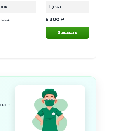
рок
Цена
часа
6 300 ₽
Заказать
асное