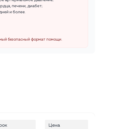
ое артериальное давление;
рдца, печени, диабет;
дней и более.
самый безопасный формат помощи.
рок
Цена