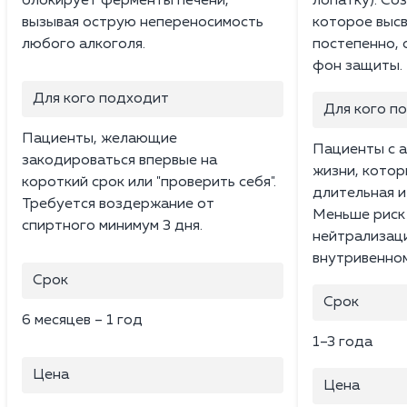
блокирует ферменты печени,
лопатку). Со
вызывая острую непереносимость
которое выс
любого алкоголя.
постепенно, 
фон защиты.
Для кого подходит
Для кого п
Пациенты, желающие
Пациенты с 
закодироваться впервые на
жизни, кото
короткий срок или "проверить себя".
длительная и
Требуется воздержание от
Меньше риск
спиртного минимум 3 дня.
нейтрализаци
внутривенном
Срок
Срок
6 месяцев – 1 год
1–3 года
Цена
Цена