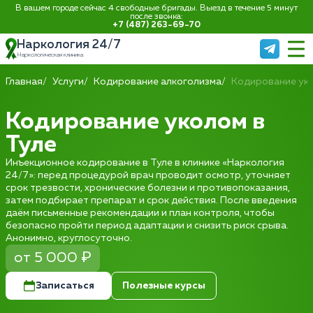
В вашем городе сейчас 4 свободные бригады. Выезд в течение 5 минут
после звонка:
+7 (487) 263-69-70
Наркология 24/7
Наркологическая клиника
Главная
Услуги
Кодирование алкоголизма
Кодирование ук
Кодирование уколом в
Туле
Инъекционное кодирование в Туле в клинике «Наркология
24/7»: перед процедурой врач проводит осмотр, уточняет
срок трезвости, хронические болезни и противопоказания,
затем подбирает препарат и срок действия. После введения
даём письменные рекомендации и план контроля, чтобы
безопасно пройти период адаптации и снизить риск срыва.
Анонимно, круглосуточно.
от 5 000 ₽
Записаться
Полезные курсы