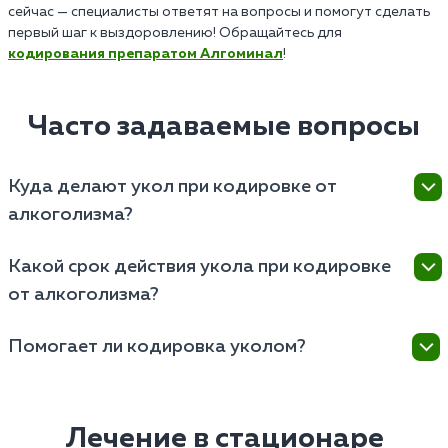
сейчас — специалисты ответят на вопросы и помогут сделать
первый шаг к выздоровлению! Обращайтесь для
кодирования препаратом Алгоминал
!
Часто задаваемые вопросы
Куда делают укол при кодировке от
алкоголизма?
Укол при кодировке от алкоголизма делают
Какой срок действия укола при кодировке
внутривенно или внутримышечно, в зависимости от
от алкоголизма?
выбранной методики и препарата. Внутривенное
введение обычно происходит в вену на предплечье
Срок действия укола при кодировке от алкоголизма
или на верхнюю часть руки, внутримышечно — в
Помогает ли кодировка уколом?
зависит от используемого препарата и его
мышцу бедра или ягодицы.
характеристик. Может варьироваться от нескольких
Кодировка уколом является одним из методов
месяцев до года или более. Срок действия следует
лечения алкоголизма и может оказать значительную
обсудить с врачом на консультации.
помощь в борьбе с зависимостью. Препараты,
Лечение в стационаре