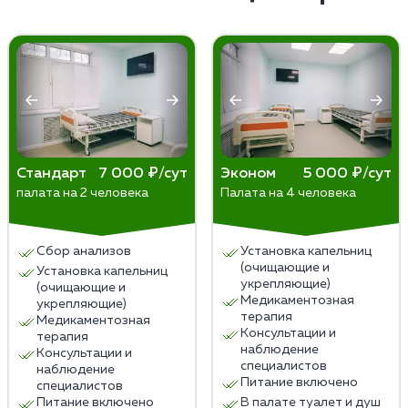
используемые при кодировке, помогают снижать
желание употреблять алкоголь и минимизировать
риски рецидивов. Эффективность кодировки
различается у разных пациентов, и результаты
зависят от степени зависимости и соблюдения
рекомендаций врача.
Стандарт
7 000 ₽/сут
Эконом
5 000 ₽/сут
палата на 2 человека
Палата на 4 человека
Сбор анализов
Установка капельниц
(очищающие и
Установка капельниц
укрепляющие)
(очищающие и
Медикаментозная
укрепляющие)
терапия
Медикаментозная
Консультации и
терапия
наблюдение
Консультации и
специалистов
наблюдение
Питание включено
специалистов
Питание включено
В палате туалет и душ