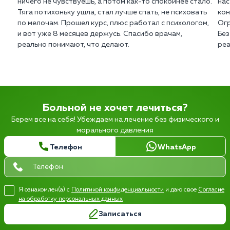
ничего не чувствуешь, а потом как-то спокойнее стало.
нас
Тяга потихоньку ушла, стал лучше спать, не психовать
кон
по мелочам. Прошел курс, плюс работал с психологом,
Огр
и вот уже 8 месяцев держусь. Спасибо врачам,
Без
реально понимают, что делают.
реа
Больной не хочет лечиться?
Берем все на себя! Убеждаем на лечение без физического и
морального давления
Телефон
WhatsApp
Я ознакомлен(а) с
Политикой конфиденциальности
и даю свое
Согласие
на обработку персональных данных
Записаться