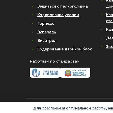
Кап
Зашиться от алкоголизма
до
Кодирование уколом
Кап
ста
Торпедо
Кап
Эспераль
Де
Вивитрол
Экс
Кодирование двойной блок
Работаем по стандартам
© 2026 Все права защищены
Для обеспечения оптимальной работы, ана