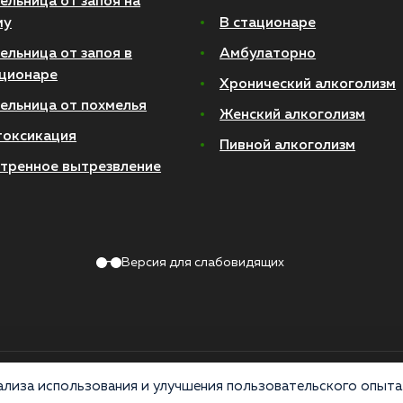
ельница от запоя на
му
В стационаре
ельница от запоя в
Амбулаторно
ционаре
Хронический алкоголизм
ельница от похмелья
Женский алкоголизм
токсикация
Пивной алкоголизм
тренное вытрезвление
Версия для слабовидящих
Политика конфиденциальности
лиза использования и улучшения пользовательского опыта 