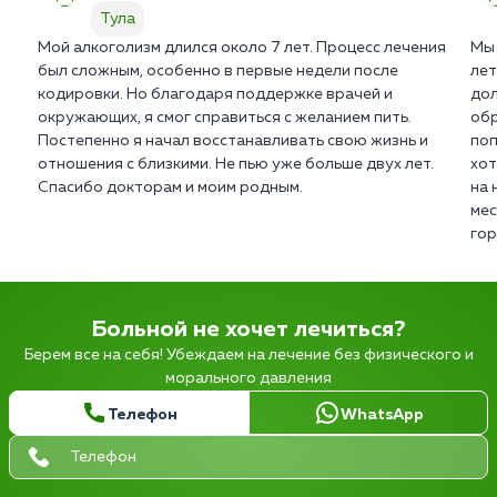
Тула
Мой алкоголизм длился около 7 лет. Процесс лечения
Мы 
был сложным, особенно в первые недели после
лет
кодировки. Но благодаря поддержке врачей и
дол
окружающих, я смог справиться с желанием пить.
обр
Постепенно я начал восстанавливать свою жизнь и
поп
отношения с близкими. Не пью уже больше двух лет.
хот
Спасибо докторам и моим родным.
на 
мес
гор
Больной не хочет лечиться?
Берем все на себя! Убеждаем на лечение без физического и
морального давления
Телефон
WhatsApp