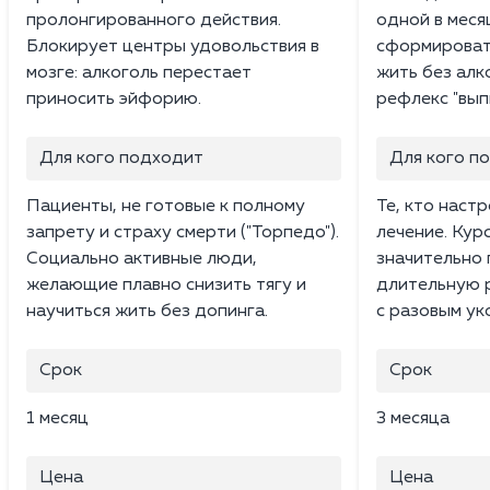
пролонгированного действия.
одной в меся
Блокирует центры удовольствия в
сформироват
мозге: алкоголь перестает
жить без алк
приносить эйфорию.
рефлекс "вып
Для кого подходит
Для кого п
Пациенты, не готовые к полному
Те, кто наст
запрету и страху смерти ("Торпедо").
лечение. Кур
Социально активные люди,
значительно
желающие плавно снизить тягу и
длительную 
научиться жить без допинга.
с разовым ук
Срок
Срок
1 месяц
3 месяца
Цена
Цена