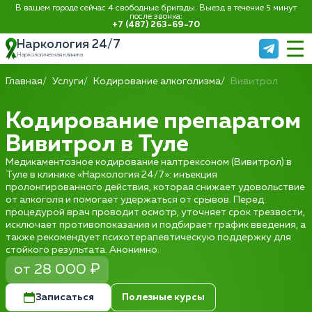
В вашем городе сейчас 4 свободные бригады. Выезд в течение 5 минут
после звонка:
+7 (487) 263-69-70
Наркология 24/7
Наркологическая клиника
Главная
Услуги
Кодирование алкоголизма
Вивитрол
Кодирование препаратом
Вивитрол в Туле
Медикаментозное кодирование налтрексоном (Вивитрол) в
Туле в клинике «Наркология 24/7»: инъекция
пролонгированного действия, которая снижает удовольствие
от алкоголя и помогает удержаться от срывов. Перед
процедурой врач проводит осмотр, уточняет срок трезвости,
исключает противопоказания и подбирает график введения, а
также рекомендует психотерапевтическую поддержку для
стойкого результата. Анонимно.
от 28 000 ₽
Записаться
Полезные курсы