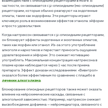
взаимодействие с опиоидными рецепторами в мозге. В
частности, он связывается с μ-опиоидными (мю-опиоидными)
рецепторами, которые обычно реагируют на эндогенные
опиаты, такие как эндорфины. Эти рецепторы играют
ключевую роль в возникновении эффектов этанола: эйфории
и просто удовольствия.
Когда налтрексон связывается с μ-опиоидными рецепторами,
он блокирует эффекты эндогенных и экзогенных опиатов,
таких как морфин или этанол. Из-за этого употребление
алкоголя и наркотиков и перестает приносить ощущение
удовлетворения и эйфории. Это снижает мотивацию
употреблять. Максимальная концентрация налтрексона в
плазме крови наблюдается через 1 час после приема
препарата. Эффект доказан исследованиями: «Вивитрол»
оказался более эффективным по сравнению с плацебо в
лечении алкоголизма
.
Блокирование опиоидных рецепторов также может оказать
влияние на нейрохимические каскады, связанные с
алкогольной зависимостью. Например, налтрексон снижает
высвобождение дофамина — нейромедиатора, связанного с