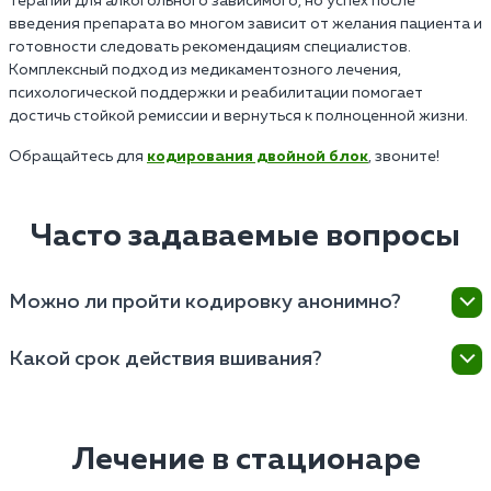
терапии для алкогольного зависимого, но успех после
введения препарата во многом зависит от желания пациента и
готовности следовать рекомендациям специалистов.
Комплексный подход из медикаментозного лечения,
психологической поддержки и реабилитации помогает
достичь стойкой ремиссии и вернуться к полноценной жизни.
Обращайтесь для
кодирования двойной блок
, звоните!
Часто задаваемые вопросы
Можно ли пройти кодировку анонимно?
Да, вы можете пройти все терапевтические
Какой срок действия вшивания?
процедуры на анонимных условиях. Мы понимаем,
что вопрос конфиденциальности для пациентов
Препарат обладает длительным сроком действия,
является одним из наиболее важных. При
что способствует устойчивому подавлению
обращении к нам вы можете быть уверены, что ваша
желания употреблять спиртное. Обычно результаты
Лечение в стационаре
личная информация и факт лечения будут строго
от подшивки сохраняются в течение нескольких