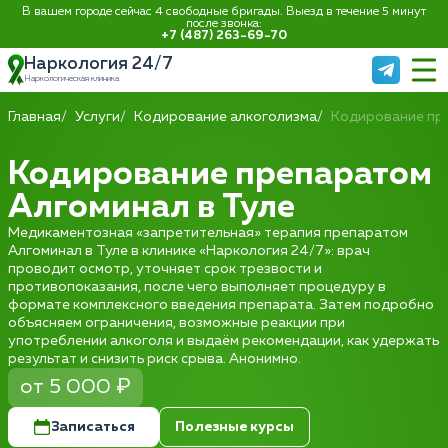
В вашем городе сейчас 4 свободные бригады. Выезд в течение 5 минут
после звонка:
+7 (487) 263-69-70
Наркология 24/7
Наркологическая клиника
Главная
Услуги
Кодирование алкоголизма
Кодирование пр
Кодирование препаратом
Алгоминал в Туле
Медикаментозная «запретительная» терапия препаратом
Алгоминал в Туле в клинике «Наркология 24/7»: врач
проводит осмотр, уточняет срок трезвости и
противопоказания, после чего выполняет процедуру в
формате комплексного введения препарата. Затем подробно
объясняем ограничения, возможные реакции при
употреблении алкоголя и выдаём рекомендации, как удержать
результат и снизить риск срыва. Анонимно.
от 5 000 ₽
Записаться
Полезные курсы