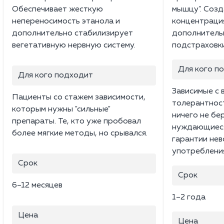
Обеспечивает жесткую
мышцу". Созд
непереносимость этанола и
концентрация
дополнительно стабилизирует
дополнительн
вегетативную нервную систему.
подстраховки
Для кого п
Для кого подходит
Зависимые с 
Пациенты со стажем зависимости,
толерантност
которым нужны "сильные"
ничего не бе
препараты. Те, кто уже пробовал
нуждающиеся
более мягкие методы, но срывался.
гарантии не
употреблени
Срок
Срок
6–12 месяцев
1–2 года
Цена
Цена