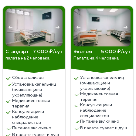
защищены. Ваши данные будут оставаться
месяцев.
анонимными, и ни при каких обстоятельствах не
Наша клиника готова оказать всестороннюю
будут разглашены без вашего согласия. Доступ к
поддержку и контроль в течение всего периода
ним будет только у лечащего врача.
лечения, чтобы обеспечить наилучший результат и
предотвратить рецидивы.
Стандарт
7 000 ₽/сут
Эконом
5 000 ₽/сут
палата на 2 человека
Палата на 4 человека
Сбор анализов
Установка капельниц
(очищающие и
Установка капельниц
укрепляющие)
(очищающие и
Медикаментозная
укрепляющие)
терапия
Медикаментозная
Консультации и
терапия
наблюдение
Консультации и
специалистов
наблюдение
Питание включено
специалистов
Питание включено
В палате туалет и душ
В палате туалет и душ