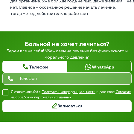
для организма. Уже больше года не пью, даже желания
не 
нет. Главное – осознанное решение начать лечение,
тогда метод действительно работает
Больной не хочет лечиться?
Берем все на себя! Убеждаем на лечение без физического и
морального давления
Телефон
WhatsApp
Я ознакомлен(а) с
Политикой конфиденциальности
и даю свое
Согласие
на обработку персональных данных
Записаться