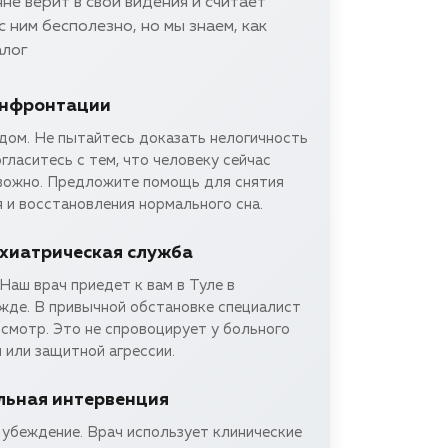
не верит в свои видения и считает
с ним бесполезно, но мы знаем, как
алог
онфронтации
едом. Не пытайтесь доказать нелогичность
гласитесь с тем, что человеку сейчас
вожно. Предложите помощь для снятия
 и восстановления нормального сна.
хиатрическая служба
Наш врач приедет к вам в Туле в
жде. В привычной обстановке специалист
смотр. Это не спровоцирует у больного
 или защитной агрессии.
льная интервенция
 убеждение. Врач использует клинические