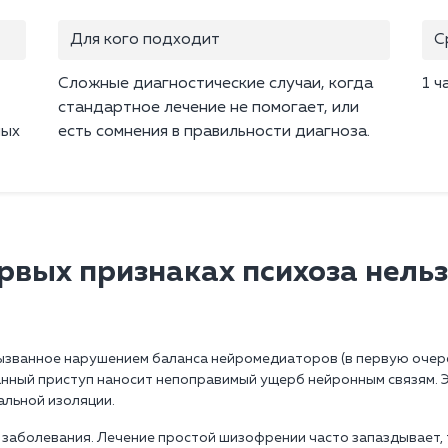
Для кого подходит
С
Сложные диагностические случаи, когда
1 ч
стандартное лечение не помогает, или
ных
есть сомнения в правильности диагноза.
рвых признаках психоза нельз
ызванное нарушением баланса нейромедиаторов (в первую очеред
нный приступ наносит непоправимый ущерб нейронным связям. 
альной изоляции.
заболевания. Лечение простой шизофрении часто запаздывает, т