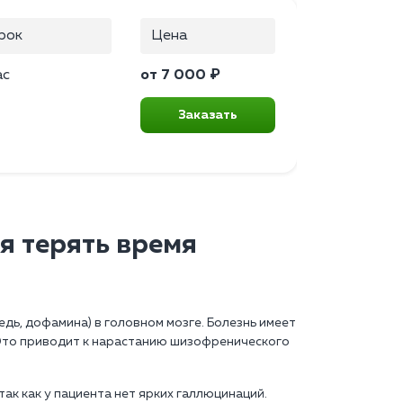
рок
Цена
ас
от 7 000 ₽
Заказать
я терять время
ь, дофамина) в головном мозге. Болезнь имеет
Это приводит к нарастанию шизофренического
ак как у пациента нет ярких галлюцинаций.