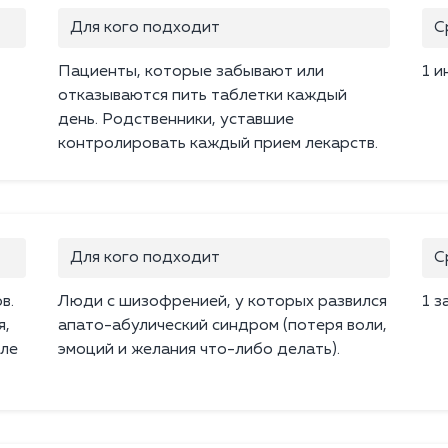
Для кого подходит
С
Пациенты, которые забывают или
1 и
отказываются пить таблетки каждый
день. Родственники, уставшие
контролировать каждый прием лекарств.
Для кого подходит
С
в.
Люди с шизофренией, у которых развился
1 з
я,
апато-абулический синдром (потеря воли,
сле
эмоций и желания что-либо делать).