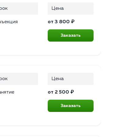
рок
Цена
нъекция
от 3 800 ₽
Заказать
рок
Цена
анятие
от 2 500 ₽
Заказать