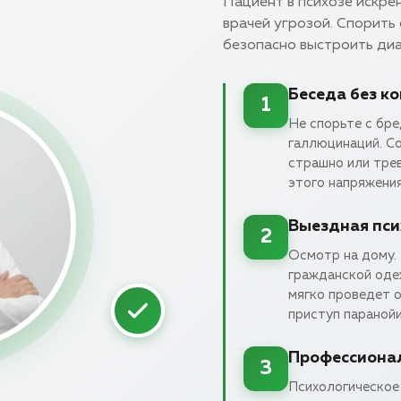
Пациент в психозе искрен
врачей угрозой. Спорить 
безопасно выстроить ди
Беседа без к
1
Не спорьте с бр
галлюцинаций. Со
страшно или тре
этого напряжения
Выездная пси
2
Осмотр на дому. 
гражданской оде
мягко проведет о
приступ паранойи
Профессиона
3
Психологическое