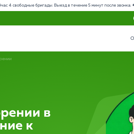
йчас 4 свободные бригады. Выезд в течение 5 минут после звонка:
О
рении
рении в
ние к