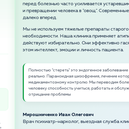
перед болезнью часто усиливается устаревшим
и превращении человека в "овощ". Современные
далеко вперед.
Мы не используем тяжелые препараты старого
необходимости. Наша клиника применяет атип
действуют избирательно. Они эффективно гася
этом интеллект, эмоции и личность пациента.
Полностью "стереть" это эндогенное заболевание
реально. Параноидная шизофрения, лечение кото
медикаментозному контролю. Мы переводим болез
человеку способность учиться, работать и обслужи
отрицание проблемы
Мирошниченко Иван Олегович
Врач психиатр-нарколог, выездная служба кли
,
»