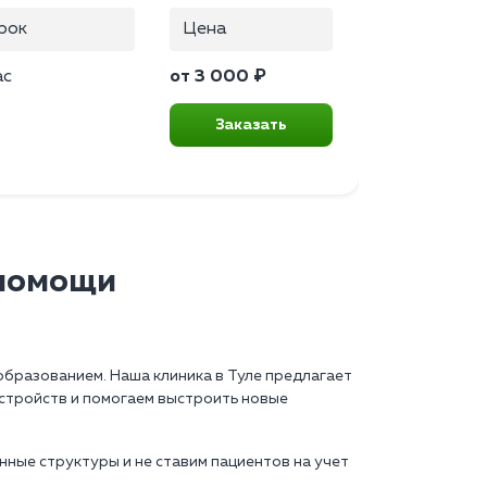
рок
Цена
ас
от 3 000 ₽
Заказать
 помощи
образованием. Наша клиника в Туле предлагает
стройств и помогаем выстроить новые
нные структуры и не ставим пациентов на учет