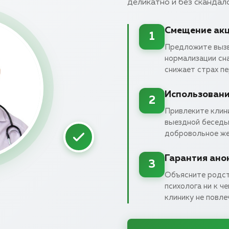
деликатно и без скандало
Смещение акц
1
Предложите вызва
нормализации сна
снижает страх пе
Использовани
2
Привлеките клини
выездной беседы
добровольное же
Гарантия ано
3
Объясните родст
психолога ни к ч
клинику не повле