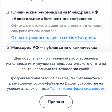
Клинические рекомендации Минздрава РФ
«Алкогольное абстинентное состояние»
Официальные рекомендации по диагностике и лечению
синдрома отмены алкоголя.
Открыть рекомендации на cr.minzdrav.gov.ru
Минздрав РФ — публикация о клинических
рекомендациях по синдрому отмены алкоголя
Для обеспечения оптимальной работы, анализа
Разъяснение подходов к лечению алкогольной
использования и улучшения пользовательского опыта на
абстиненции.
сайте используются технологии cookie.
Материал на edu.rosminzdrav.ru
Продолжая пользоваться сайтом, Вы соглашаетесь с
Национальное наркологическое общество
размещением cookie-файлов на Вашем устройстве на
условиях, изложенных в
Политике конфиденциальности.
Профессиональные материалы по лечению алкогольной
зависимости и купированию абстинентных состояний.
Принять
Официальный сайт ННО
Российское общество психиатров (РОП)