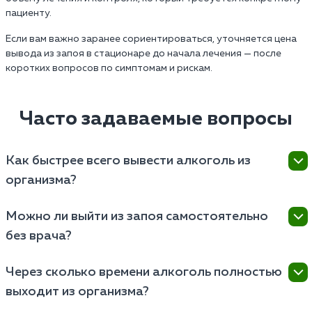
пациенту.
Если вам важно заранее сориентироваться, уточняется цена
вывода из запоя в стационаре до начала лечения — после
коротких вопросов по симптомам и рискам.
Часто задаваемые вопросы
Как быстрее всего вывести алкоголь из
организма?
Самый быстрый способ очистить кровь от
Можно ли выйти из запоя самостоятельно
этилового спирта и токсинов — это инфузионная
без врача?
терапия (капельница). В домашних условиях
ускорить процесс помогут:
Самостоятельный выход возможен, если запой
Через сколько времени алкоголь полностью
длился не более 2–3 дней и у человека нет
Обильное питье (минеральная вода, морсы).
выходит из организма?
хронических заболеваний. В этом случае нужно:
Прием сорбентов (активированный уголь,