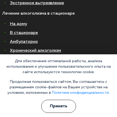
Экстренное вытрезвление
Лечение алкоголизма в стационаре
На дому
В стационаре
Амбулаторно
Хронический алкоголизм
Женский алкоголизм
Для обеспечения оптимальной работы, анализа
использования и улучшения пользовательского опыта на
Пивной алкоголизм
сайте используются технологии cookie.
Продолжая пользоваться сайтом, Вы соглашаетесь с
© 2026 Все права защищены
Политика конфиденциальности
размещением cookie-файлов на Вашем устройстве на
Согласие на обработку персональных данных
условиях, изложенных в
Политике конфиденциальности.
Медицинские услуги оказываются ООО "М-Трезвость", по лицензии
Принять
ЛО-50-01-012801 от 27.08.2021 по адресу: 127083, Московская область, г.
Москва, улица 8 Марта, 1с12, подъезд 1