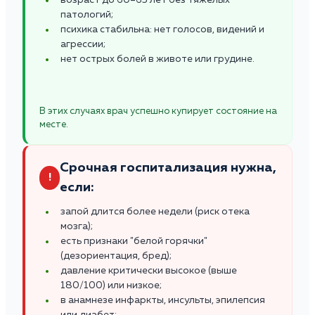
патологий;
психика стабильна: нет голосов, видений и
агрессии;
нет острых болей в животе или грудине.
В этих случаях врач успешно купирует состояние на
месте.
Срочная госпитализация нужна,
!
если:
запой длится более недели (риск отека
мозга);
есть признаки "белой горячки"
(дезориентация, бред);
давление критически высокое (выше
180/100) или низкое;
в анамнезе инфаркты, инсульты, эпилепсия
или диабет;