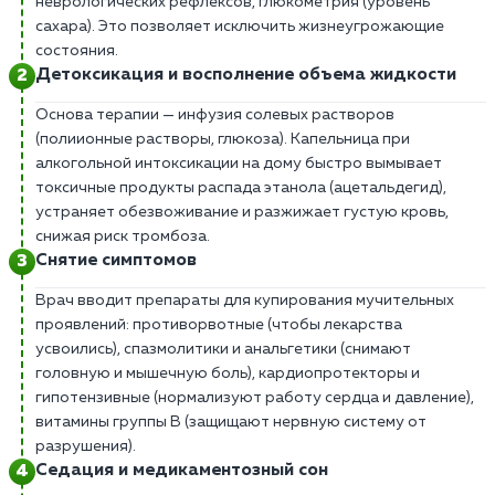
неврологических рефлексов, глюкометрия (уровень
сахара). Это позволяет исключить жизнеугрожающие
состояния.
Детоксикация и восполнение объема жидкости
Основа терапии — инфузия солевых растворов
(полиионные растворы, глюкоза). Капельница при
алкогольной интоксикации на дому быстро вымывает
токсичные продукты распада этанола (ацетальдегид),
устраняет обезвоживание и разжижает густую кровь,
снижая риск тромбоза.
Снятие симптомов
Врач вводит препараты для купирования мучительных
проявлений: противорвотные (чтобы лекарства
усвоились), спазмолитики и анальгетики (снимают
головную и мышечную боль), кардиопротекторы и
гипотензивные (нормализуют работу сердца и давление),
витамины группы В (защищают нервную систему от
разрушения).
Седация и медикаментозный сон