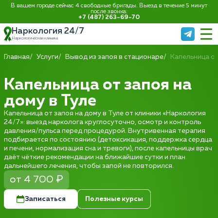
В вашем городе сейчас 4 свободные бригады. Выезд в течение 5 минут
после звонка:
+7 (487) 263-69-70
Наркология 24/7
Наркологическая клиника
Главная
Услуги
Вывод из запоя в стационаре
Капельница от
Капельница от запоя на
дому в Туле
Капельница от запоя на дому в Туле от клиники «Наркология
24/7»: выезд нарколога круглосуточно, осмотр и контроль
давления/пульса перед процедурой. Внутривенная терапия
подбирается по состоянию (детоксикация, поддержка сердца
и печени, нормализация сна и тревоги), после капельницы врач
даёт чёткие рекомендации на ближайшие сутки и план
дальнейшего лечения, чтобы запой не повторился.
от 4 700 ₽
Записаться
Полезные курсы