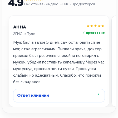
4.9
142 отзыва · Яндекс · 2ГИС · ПроДокторов
★★★★★
АННА
✓ проверено
2ГИС · в Туле
Я
Муж был в запое 5 дней, сам остановиться не
С
мог, стал агрессивным. Вызвали врача, доктор
приехал быстро, очень спокойно поговорил с
П
мужем, убедил поставить капельницу. Через час
муж уснул, проспал почти сутки. Проснулся
д
слабым, но адекватным. Спасибо, что помогли
—
без скандалов.
в
Ответ клиники
˄