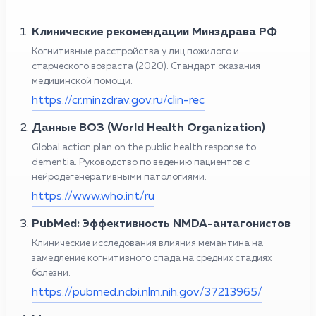
Клинические рекомендации Минздрава РФ
Когнитивные расстройства у лиц пожилого и
старческого возраста (2020). Стандарт оказания
медицинской помощи.
https://cr.minzdrav.gov.ru/clin-rec
Данные ВОЗ (World Health Organization)
Global action plan on the public health response to
dementia. Руководство по ведению пациентов с
нейродегенеративными патологиями.
https://www.who.int/ru
PubMed: Эффективность NMDA-антагонистов
Клинические исследования влияния мемантина на
замедление когнитивного спада на средних стадиях
болезни.
https://pubmed.ncbi.nlm.nih.gov/37213965/