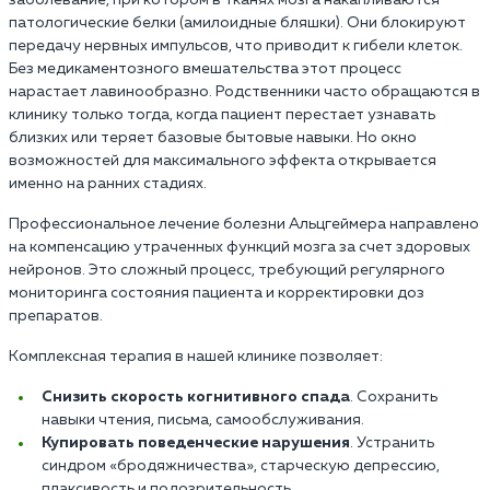
патологические белки (амилоидные бляшки). Они блокируют
передачу нервных импульсов, что приводит к гибели клеток.
Без медикаментозного вмешательства этот процесс
нарастает лавинообразно. Родственники часто обращаются в
клинику только тогда, когда пациент перестает узнавать
близких или теряет базовые бытовые навыки. Но окно
возможностей для максимального эффекта открывается
именно на ранних стадиях.
Профессиональное лечение болезни Альцгеймера направлено
на компенсацию утраченных функций мозга за счет здоровых
нейронов. Это сложный процесс, требующий регулярного
мониторинга состояния пациента и корректировки доз
препаратов.
Комплексная терапия в нашей клинике позволяет:
Снизить скорость когнитивного спада
. Сохранить
навыки чтения, письма, самообслуживания.
Купировать поведенческие нарушения
. Устранить
синдром «бродяжничества», старческую депрессию,
плаксивость и подозрительность.