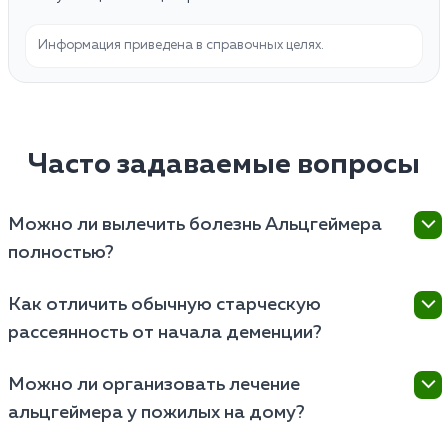
Информация приведена в справочных целях.
Часто задаваемые вопросы
Можно ли вылечить болезнь Альцгеймера
полностью?
Нет, на сегодняшний день заболевание считается
Как отличить обычную старческую
неизлечимым. Однако современная терапия
рассеянность от начала деменции?
способна значительно замедлить гибель нейронов,
сохранить способность к самообслуживанию и
Здоровый пожилой человек может забыть имя
улучшить качество жизни пациента на длительный
Можно ли организовать лечение
актера или куда положил очки, но вспомнит об этом
срок.
альцгеймера у пожилых на дому?
позже. При болезни Альцгеймера человек забывает
не детали, а сами события (например, что он
Да, основная поддерживающая терапия проходит в