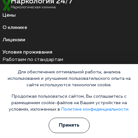
Наркология 24/7
Наркологическая клиника
Цены
О клинике
Лицензии
Условия проживания
Работаем по стандартам
Для обеспечения оптимальной работы, анализа
использования и улучшения пользовательского опыта на
Версия для слабовидящих
сайте используются технологии cookie.
Мы принимаем к оплате
Продолжая пользоваться сайтом, Вы соглашаетесь с
Карты МИР
Наличные
размещением cookie-файлов на Вашем устройстве на
условиях, изложенных в
Политике конфиденциальности.
Принять
Выездные бригады работают круглосуточно