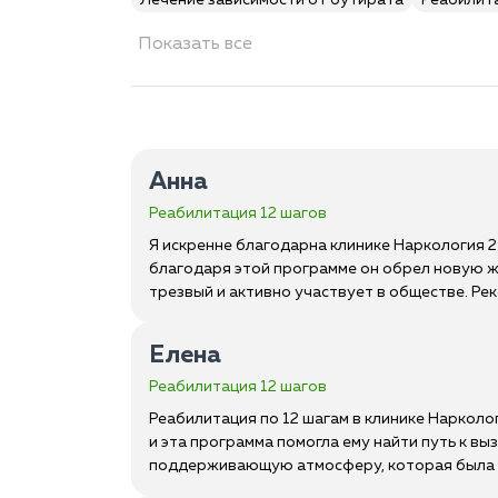
Лечение зависимости от бутирата
Реабилит
Показать все
Анна
Реабилитация 12 шагов
Я искренне благодарна клинике Наркология 2
благодаря этой программе он обрел новую жи
трезвый и активно участвует в обществе. Р
Елена
Реабилитация 12 шагов
Реабилитация по 12 шагам в клинике Нарколо
и эта программа помогла ему найти путь к 
поддерживающую атмосферу, которая была н