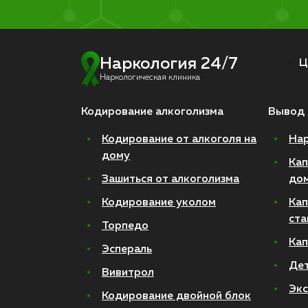
Наркология 24/7
Ц
Наркологическая клиника
Кодирование алкоголизма
Вывод 
Кодирование от алкоголя на
Нар
дому
Кап
Зашиться от алкоголизма
до
Кодирование уколом
Кап
ста
Торпедо
Кап
Эспераль
Де
Вивитрол
Экс
Кодирование двойной блок