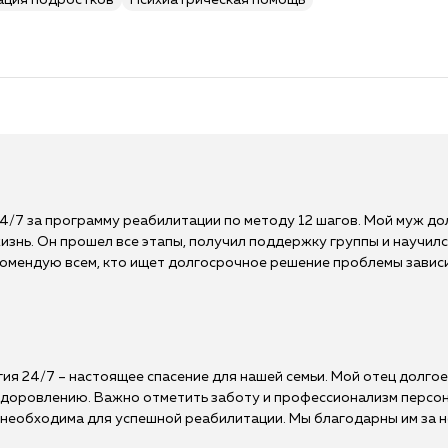
ация подростков
Психиатрическая помощь
4/7 за программу реабилитации по методу 12 шагов. Мой муж дол
знь. Он прошел все этапы, получил поддержку группы и научилс
екомендую всем, кто ищет долгосрочное решение проблемы завис
гия 24/7 – настоящее спасение для нашей семьи. Мой отец долго
выздоровлению. Важно отметить заботу и профессионализм персо
еобходима для успешной реабилитации. Мы благодарны им за но