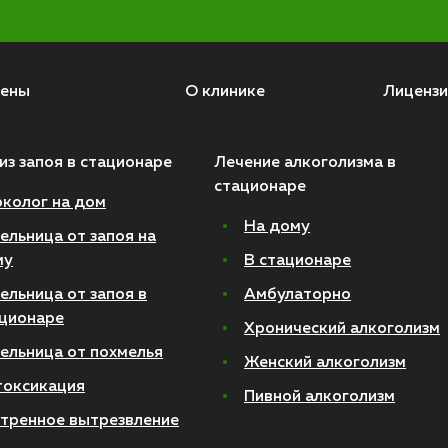
ены
О клинике
Лицензи
из запоя в стационаре
Лечение алкоголизма в
стационаре
колог на дом
На дому
ельница от запоя на
му
В стационаре
ельница от запоя в
Амбулаторно
ционаре
Хронический алкоголизм
ельница от похмелья
Женский алкоголизм
токсикация
Пивной алкоголизм
тренное вытрезвление