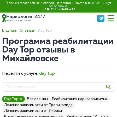
В вашем городе сейчас 4 свободные бригады. Выезд в течение 5 минут
после звонка:
+7 (879) 320-08-37
Наркология 24/7
Наркологическая клиника
Главная
Отзывы
Day Top
Программа реабилитации
Day Top отзывы в
Михайловске
Перейти к услуге:
day top
Day Top
Все отзывы
Реабилитация наркозависимых
Лечение зависимости от Тропикамида
Лечение зависимости от Лирики
Кодирование наркозависимости
Реабилитация 12 шагов