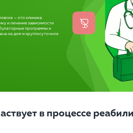
овске — это клиника
ику и лечение зависимости
мбулаторные программы и
ача на дом и круглосуточное
частвует в процессе реабил