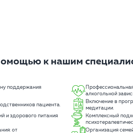
помощью к нашим специалис
ану поддержания
Профессиональная 
алкогольной завис
Включение в прогр
одственников пациента.
медитации.
й и здорового питания
Комплексный подх
психотерапевтичес
ния: от
Организация семей