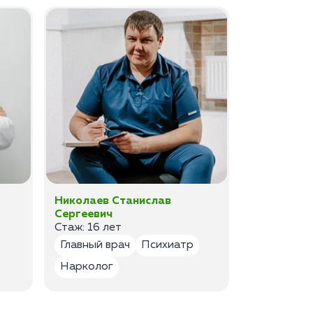
Николаев Станислав
Федоров 
Сергеевич
Владимир
Стаж: 16 лет
Стаж: 14 ле
Главный врач
Психиатр
Психиатр
Нарколог