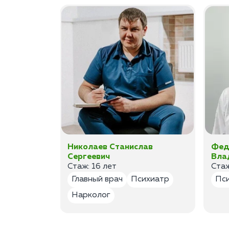
ан
Николаев Станислав
Фед
Сергеевич
Вла
Стаж: 16 лет
Стаж
лог
Главный врач
Психиатр
Пс
Нарколог