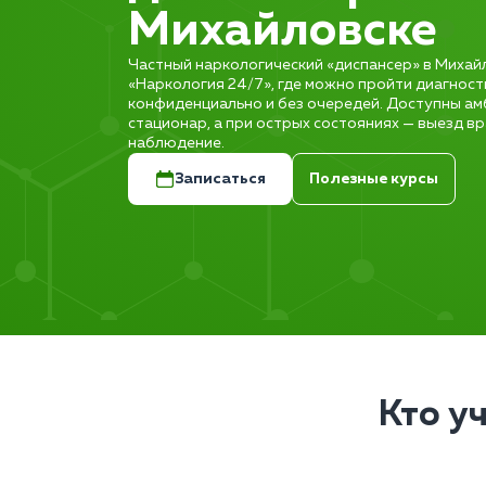
Михайловске
Частный наркологический «диспансер» в Михайл
«Наркология 24/7», где можно пройти диагност
конфиденциально и без очередей. Доступны а
стационар, а при острых состояниях — выезд вр
наблюдение.
Записаться
Полезные курсы
Кто у