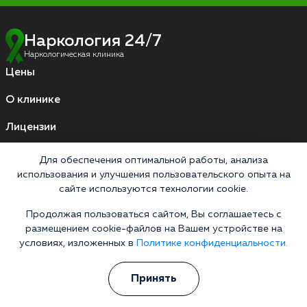
Наркология 24/7
Наркологическая клиника
Цены
О клинике
Лицензии
Условия проживания
Для обеспечения оптимальной работы, анализа
Работаем по стандартам
использования и улучшения пользовательского опыта на
сайте используются технологии cookie.
Продолжая пользоваться сайтом, Вы соглашаетесь с
Версия для слабовидящих
размещением cookie-файлов на Вашем устройстве на
Мы принимаем к оплате
условиях, изложенных в
Политике конфиденциальности.
Карты МИР
Наличные
Принять