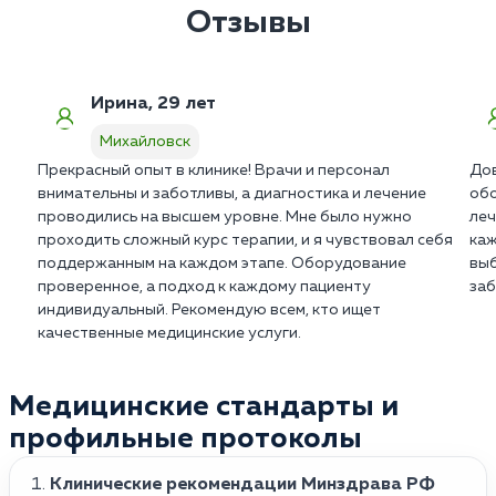
результатам аппаратной диагностики в в
Выраженный прилив сил и стойкое возвращение
Отзывы
Михайловске.
мотивации обычно наблюдаются через 3-4 недели.
Терапия всегда требует дисциплинированного
подхода со стороны пациента.
Ирина, 29 лет
Михайловск
Прекрасный опыт в клинике! Врачи и персонал
Дов
внимательны и заботливы, а диагностика и лечение
обо
проводились на высшем уровне. Мне было нужно
леч
проходить сложный курс терапии, и я чувствовал себя
каж
поддержанным на каждом этапе. Оборудование
выб
проверенное, а подход к каждому пациенту
заб
индивидуальный. Рекомендую всем, кто ищет
качественные медицинские услуги.
Медицинские стандарты и
профильные протоколы
Клинические рекомендации Минздрава РФ