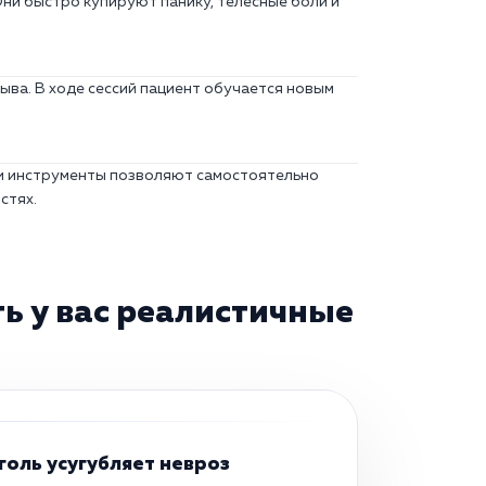
ни быстро купируют панику, телесные боли и
ыва. В ходе сессий пациент обучается новым
ти инструменты позволяют самостоятельно
стях.
ь у вас реалистичные
голь усугубляет невроз