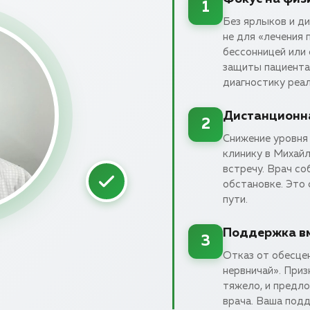
1
Без ярлыков и д
не для «лечения 
бессонницей или 
защиты пациента.
диагностику реа
Дистанционна
2
Снижение уровня 
клинику в Михайл
встречу. Врач со
обстановке. Это
пути.
Поддержка вм
3
Отказ от обесцен
нервничай». Приз
тяжело, и предл
врача. Ваша под