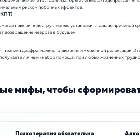
современные вегетостабилизаторы и легкие антидепрессанты. О
нимальным риском побочных эффектов.
(КПТ)
омогает выявить деструктивные установки, ставшие причиной ср
ет возвращение невроза в будущем.
ет техники диафрагмального дыхания и мышечной релаксации. Э
 получаете личный «набор помощи» при любых жизненных трудно
ые мифы, чтобы сформироват
Психотерапия обязательна
Алко