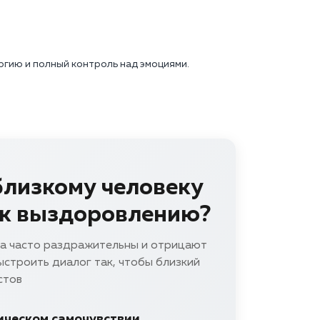
ргию и полный контроль над эмоциями.
близкому человеку
 к выздоровлению?
за часто раздражительны и отрицают
строить диалог так, чтобы близкий
стов
ическом самочувствии