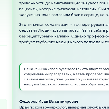
тревожности до изматывающих ритуалов при О
пациенты, которые физически истощены. Они 
жалуясь на ком в горле или боли в сердце, но а
Это типичная соматизация - так перегруженная
бедствия. Люди часто пытаются "взять себя в 
безрецептурными каплями. Однако профессион
требует глубокого медицинского подхода и то
Наша клиника использует золотой стандарт тера
современными препаратами, а затем прорабатывае
Лечение невроза у женщин часто учитывает гормо
нагрузки. Ваше состояние полностью обратимо, е
Федоров Иван Владимирович
Врач психиатр-нарколог, выездная служба кли