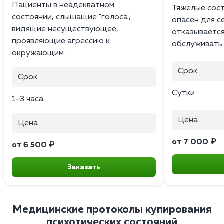
Пациенты в неадекватном
Тяжелые сост
состоянии, слышащие "голоса",
опасен для с
видящие несуществующее,
отказывается
проявляющие агрессию к
обслуживать 
окружающим.
Срок
Срок
Сутки
1–3 часа
Цена
Цена
от 7 000 ₽
от 6 500 ₽
Заказать
Медицинские протоколы купирования
психотических состояний