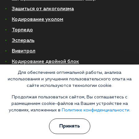
Зашиться от алкоголизма
Кодирование уколом
Торпедо
Эспераль
Вивитрол
Кодирование двойной блок
Для обеспечения оптимальной работы, анализа
Вывод из запоя в стационаре
использования и улучшения пользовательского опыта на
сайте используются технологии cookie.
Нарколог на дом
Капельница от запоя на дому
Продолжая пользоваться сайтом, Вы соглашаетесь с
размещением cookie-файлов на Вашем устройстве на
Капельница от запоя в стационаре
условиях, изложенных в
Политике конфиденциальности.
Капельница от похмелья
Принять
Детоксикация