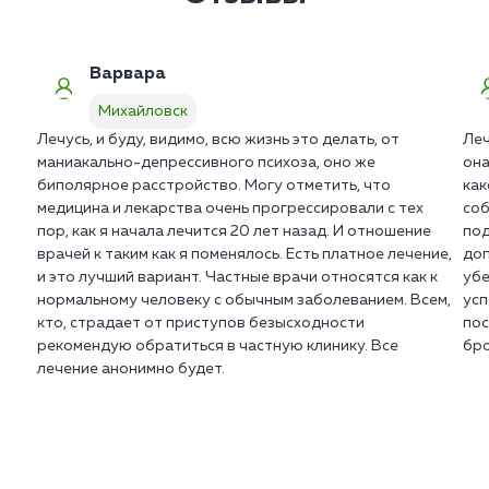
интервенции для получения добровольного
согласия больного.
Варвара
Михайловск
Лечусь, и буду, видимо, всю жизнь это делать, от
Леч
маниакально-депрессивного психоза, оно же
она
биполярное расстройство. Могу отметить, что
как
медицина и лекарства очень прогрессировали с тех
соб
пор, как я начала лечится 20 лет назад. И отношение
под
врачей к таким как я поменялось. Есть платное лечение,
доп
и это лучший вариант. Частные врачи относятся как к
убе
нормальному человеку с обычным заболеванием. Всем,
усп
кто, страдает от приступов безысходности
пос
рекомендую обратиться в частную клинику. Все
бро
лечение анонимно будет.