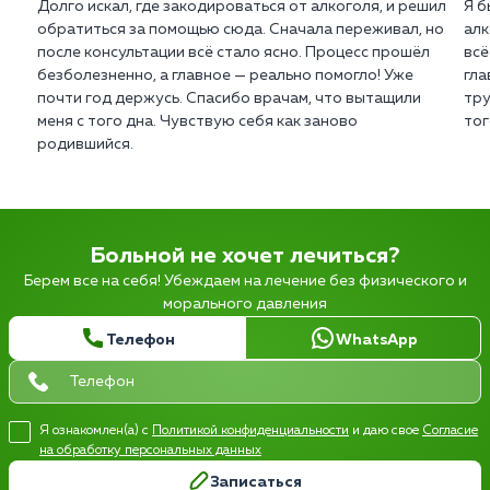
Долго искал, где закодироваться от алкоголя, и решил
Я б
обратиться за помощью сюда. Сначала переживал, но
алк
после консультации всё стало ясно. Процесс прошёл
всё
безболезненно, а главное — реально помогло! Уже
гла
почти год держусь. Спасибо врачам, что вытащили
тру
меня с того дна. Чувствую себя как заново
тог
родившийся.
Больной не хочет лечиться?
Берем все на себя! Убеждаем на лечение без физического и
морального давления
Телефон
WhatsApp
Я ознакомлен(а) с
Политикой конфиденциальности
и даю свое
Согласие
на обработку персональных данных
Записаться