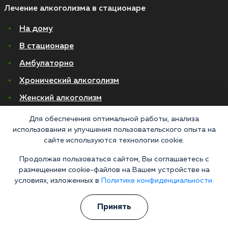
Лечение алкоголизма в стационаре
На дому
В стационаре
Амбулаторно
Хронический алкоголизм
Женский алкоголизм
Пивной алкоголизм
Для обеспечения оптимальной работы, анализа
использования и улучшения пользовательского опыта на
сайте используются технологии cookie.
© 2026 Все права защищены
Политика конфиденциальности
Согласие на обработку персональных данных
Продолжая пользоваться сайтом, Вы соглашаетесь с
размещением cookie-файлов на Вашем устройстве на
условиях, изложенных в
Политике конфиденциальности.
Медицинские услуги оказываются ООО "М-Трезвость", по лицензии
ЛО-50-01-012801 от 27.08.2021 по адресу: 127083, Московская область, г.
Москва, улица 8 Марта, 1с12, подъезд 1
Принять
«Напоминаем, что сайт https://narkologiya24.clinic против распространения,
продажи и приема психоактивных веществ. Незаконное производство,