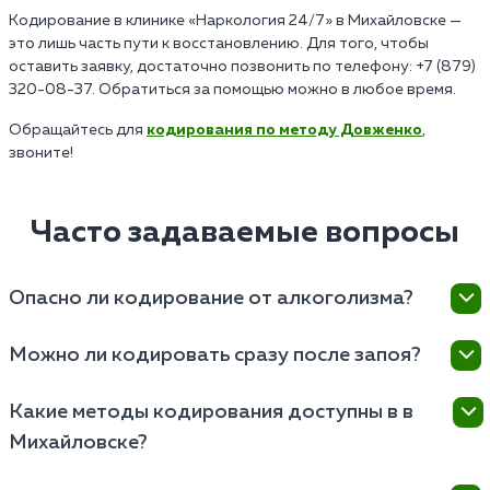
Кодирование в клинике «Наркология 24/7» в Михайловске —
это лишь часть пути к восстановлению. Для того, чтобы
оставить заявку, достаточно позвонить по телефону: +7 (879)
320-08-37. Обратиться за помощью можно в любое время.
Обращайтесь для
кодирования по методу Довженко
,
звоните!
Часто задаваемые вопросы
Опасно ли кодирование от алкоголизма?
Кодирование от алкоголизма в в Михайловске
Можно ли кодировать сразу после запоя?
считается относительно безопасной процедурой,
если его проводит врач-нарколог после
Нет, сразу после запоя кодирование проводить
Какие методы кодирования доступны в в
предварительной диагностики. Специалист
нельзя — это противоречит медицинским
оценивает общее состояние здоровья, наличие
Михайловске?
стандартам и может быть опасно. Перед
хронических заболеваний, психоэмоциональный фон
кодированием пациент должен находиться в
В в Михайловске применяются как