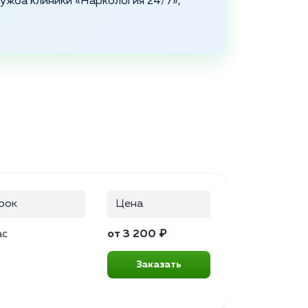
служба клиники «Наркология 24/7»,
рок
Цена
ас
от 3 200 ₽
Заказать