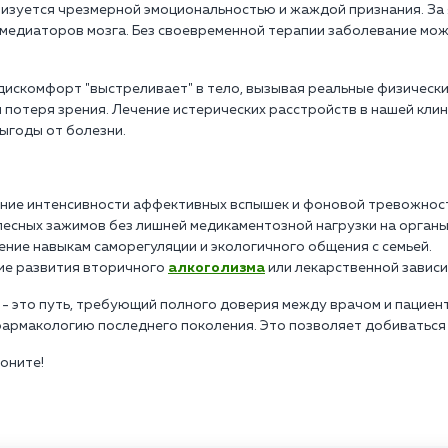
изуется чрезмерной эмоциональностью и жаждой признания. За 
омедиаторов мозга. Без своевременной терапии заболевание мо
дискомфорт "выстреливает" в тело, вызывая реальные физическ
я потеря зрения. Лечение истерических расстройств в нашей кли
ыгоды от болезни.
ение интенсивности аффективных вспышек и фоновой тревожнос
лесных зажимов без лишней медикаментозной нагрузки на органы
ние навыкам саморегуляции и экологичного общения с семьей.
ие развития вторичного
алкоголизма
или лекарственной зависи
 - это путь, требующий полного доверия между врачом и пациен
армакологию последнего поколения. Это позволяет добиваться 
воните!