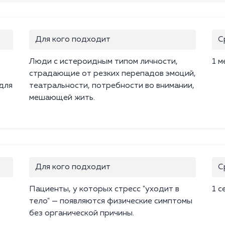
Для кого подходит
С
Люди с истероидным типом личности,
1 м
страдающие от резких перепадов эмоций,
 для
театральности, потребности во внимании,
мешающей жить.
Для кого подходит
С
Пациенты, у которых стресс "уходит в
1 с
тело" — появляются физические симптомы
без органической причины.