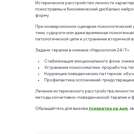
Истерическое расстройство личности характер
психотравмы и биохимический дисбаланс нейр
форму.
При конверсионном сценарии психологический 
тики, судороги или даже временная психогенна
патологической цепи и устранение вторичной в
Задачи терапии в клинике «Наркология 24/7»:
Стабилизация эмоционального фона: сниж
Устранение психосоматики: проработка те
Коррекция поведенческих паттернов: обуче
Профилактика осложнений: предотвращен
Лечение истерического расстройства личности
методы когнитивно-поведенческой терапии и ф
Обращайтесь для вызова
психиатра на дом
, з