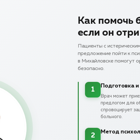
Как помочь 
если он отр
Пациенты с истерически
предложение пойти к пси
в Михайловске помогут о
безопасно.
Подготовка и
1
Врач может прие
предлогом для о
спровоцирует за
больного.
Метод психол
2