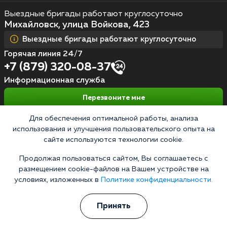
Выездные бригады работают круглосуточно
Михайловск, улица Войкова, 423
Выездные бригады работают круглосуточно
Горячая линия 24/7
+7 (879) 320-08-37
Информационная служба
Перезвоните мне
Для обеспечения оптимальной работы, анализа
использования и улучшения пользовательского опыта на
Кодирование алкоголизма
сайте используются технологии cookie.
Кодирование от алкоголя на дому
Продолжая пользоваться сайтом, Вы соглашаетесь с
размещением cookie-файлов на Вашем устройстве на
Зашиться от алкоголизма
условиях, изложенных в
Политике конфиденциальности.
Кодирование уколом
Принять
Торпедо