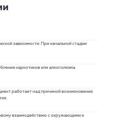
ии
еской зависимости. При начальной стадии
ебления наркотиков или алкоголизма.
ациент работает над причиной возникновения
тия.
ровому взаимодействию с окружающими и