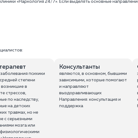
клиники «Наркология 24/7». Если выделять основные направления
циалистов:
терапевт
Консультанты
 заболевания психики
являются, в основном, бывшими
 средней степени
зависимыми, которые помогают
 возникшие в
и направляют
те стрессов,
выздоравливающих
ые по наследству,
Направления: консультация и
ые на детских
поддержка
ких травмах, но не
е с серьезными
ниями мозга или
 физиологическими