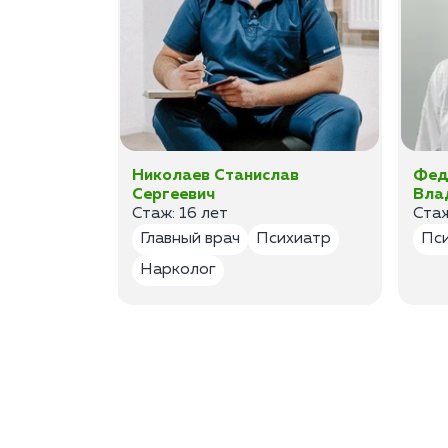
ан
Николаев Станислав
Фед
Сергеевич
Вла
Стаж: 16 лет
Стаж
лог
Главный врач
Психиатр
Пс
Нарколог