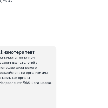
, то мы:
Физиотерапевт
занимается лечением
различных патологий с
помощью физического
воздействия на организм или
отдельные органы
Направления: ЛФК, йога, массаж