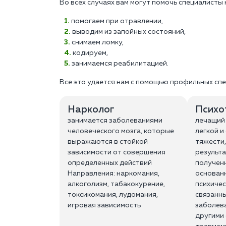
Во всех случаях вам могут помочь специалисты 
помогаем при отравлении,
выводим из запойных состояний,
снимаем ломку,
кодируем,
занимаемся реабилитацией.
Все это удается нам с помощью профильных спе
Нарколог
Психо
занимается заболеваниями
лечащий
человеческого мозга, которые
легкой и
выражаются в стойкой
тяжести,
зависимости от совершения
результа
определенных действий
полученн
Направления: наркомания,
основанн
алкоголизм, табакокурение,
психичес
токсикомания, лудомания,
связанны
игровая зависимость
заболева
другими