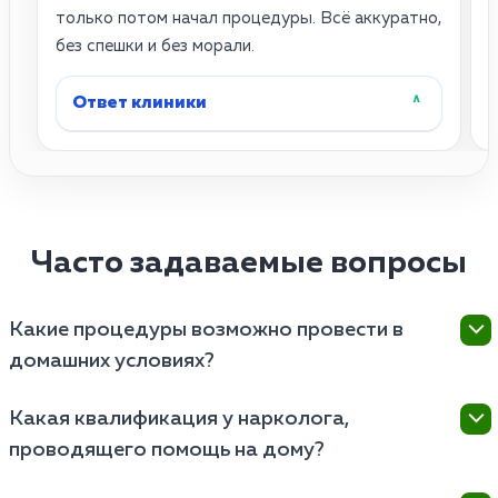
только потом начал процедуры. Всё аккуратно,
с
без спешки и без морали.
у
Ответ клиники
˄
Часто задаваемые вопросы
Какие процедуры возможно провести в
домашних условиях?
В домашних условиях можно провести ряд
Какая квалификация у нарколога,
процедур, таких как первичная консультация,
проводящего помощь на дому?
оценка состояния пациента, выдача рекомендаций,
планирование программы восстановления и
Квалификация врача, проводящего курс на дому,