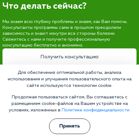
Что делать сейчас?
Мы знаем всю глубину проблемы и знаем, как Вам помочь.
Консультанты программы сами в прошлом преодолели
зависимость и знают изнутри все стороны болезни.
Свяжитесь с нами и получите профессиональную
консультацию бесплатно и анонимно.
Получить консультацию
Для обеспечения оптимальной работы, анализа
использования и улучшения пользовательского опыта на
сайте используются технологии cookie.
Наркология 24/7
Наркологическая клиника
Продолжая пользоваться сайтом, Вы соглашаетесь с
размещением cookie-файлов на Вашем устройстве на
Цены
условиях, изложенных в
Политике конфиденциальности.
О клинике
Принять
Лицензии