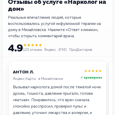
Отзывы об услуге «Нарколог на
дом»
Реальные впечатления людей, которые
воспользовались услугой инфузионной терапии на
дому в Михайловске. Нажмите «Ответ клиники»,
чтобы открыть комментарий врача.
★★★★★
4.9
123 отзыва · Яндекс · 2ГИС · ПроДокторов
★★★★★
АНТОН Л.
✓ проверено
Яндекс.Карты · в Михайловске
2
Вызывал нарколога домой после тяжёлой ночи:
О
дрожь, тошнота, давление прыгало, голова
о
«ватная». Понравилось, что врач сначала
с
спокойно расспросил, проверил пульс и
п
давление, уточнил лекарства и аллергии, и
н