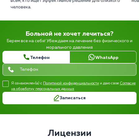
всем, кто ищет эффективное решение для близкого
нов
человека.
Больной не хочет лечиться?
Берем все на себя! Убеждаем на лечение без физического и
морального давления
Телефон
WhatsApp
Я ознакомлен(а) с
Политикой конфиденциальности
и даю свое
Согласие
на обработку персональных данных
Записаться
Лицензии