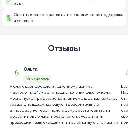
дней.
Опытные психотерапевты: психологическая поддержка
и лечение.
Отзывы
Ольга
Михайловск
Я благодарна реабилитационному центру
Без
Наркология 24/7 за помощь в лечении алкоголизма
Нар
моего мужа. Профессиональная команда специалистов
был
создала поддерживающую и доверительную
пер
атмосферу, которая помогла ему восстановиться и
осо
обрести новую жизнь без алкоголя. Результаты
сво
превзошли наши ожидания, и я рекомендую этот центр
пом