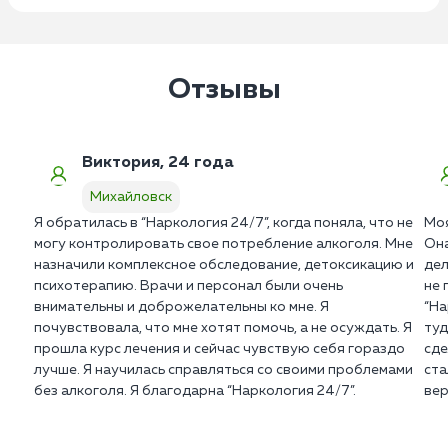
Отзывы
Виктория, 24 года
Михайловск
Я обратилась в “Наркология 24/7”, когда поняла, что не
Моя
могу контролировать свое потребление алкоголя. Мне
Она
назначили комплексное обследование, детоксикацию и
дел
психотерапию. Врачи и персонал были очень
не 
внимательны и доброжелательны ко мне. Я
“На
почувствовала, что мне хотят помочь, а не осуждать. Я
туд
прошла курс лечения и сейчас чувствую себя гораздо
сде
лучше. Я научилась справляться со своими проблемами
ста
без алкоголя. Я благодарна “Наркология 24/7”.
вер