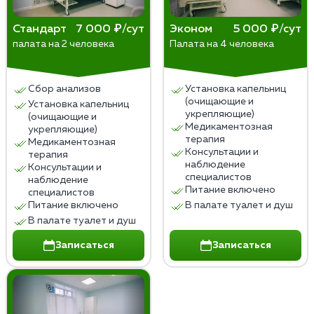
стадии;
вызывает большее социальное негодование и
Стандарт
7 000 ₽/сут
Эконом
5 000 ₽/сут
отторжение, что снижает шансы на помощь и
палата на 2 человека
Палата на 4 человека
поддержку со стороны окружающих.
Сбор анализов
Установка капельниц
(очищающие и
Установка капельниц
укрепляющие)
(очищающие и
Медикаментозная
укрепляющие)
терапия
Медикаментозная
Консультации и
терапия
наблюдение
Консультации и
специалистов
наблюдение
Питание включено
специалистов
Питание включено
В палате туалет и душ
В палате туалет и душ
Записаться
Записаться