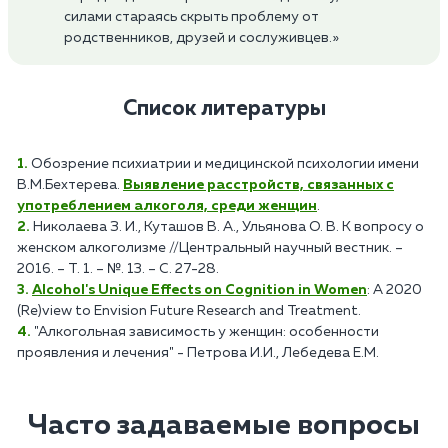
силами стараясь скрыть проблему от
родственников, друзей и сослуживцев.»
Список литературы
Обозрение психиатрии и медицинской психологии имени
В.М.Бехтерева.
Выявление расстройств, связанных с
употреблением алкоголя, среди женщин
.
Николаева З. И., Куташов В. А., Ульянова О. В. К вопросу о
женском алкоголизме //Центральный научный вестник. –
2016. – Т. 1. – №. 13. – С. 27-28.
Alcohol's Unique Effects on Cognition in Women
: A 2020
(Re)view to Envision Future Research and Treatment.
"Алкогольная зависимость у женщин: особенности
проявления и лечения" - Петрова И.И., Лебедева Е.М.
Часто задаваемые вопросы