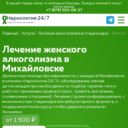
В вашем городе сейчас 4 свободные бригады. Выезд в течение 5 минут
после звонка:
+7 (879) 320-08-37
Наркология 24/7
Наркологическая клиника
Главная
Услуги
Лечение алкоголизма в стационаре
Женский
Лечение женского
алкоголизма в
Михайловске
Деликатная помощь при зависимости у женщин в Михайловске
в клинике «Наркология 24/7»: обследование, мягкая
детоксикация при необходимости, подбор терапии тяги и
работа с причинами срывов (стресс, тревога, выгорание,
созависимые отношения). Лечение строим конфиденциально, с
возможностью стационара или амбулаторного формата, и
поддержкой после курса, чтобы удержать результат.
Анонимно.
от 1 500 ₽