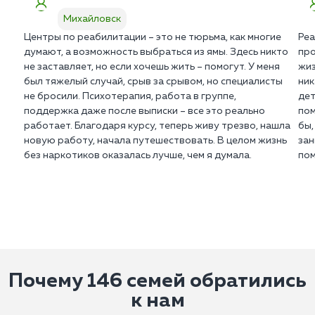
лечения.
Михайловск
Центры по реабилитации – это не тюрьма, как многие
Реа
думают, а возможность выбраться из ямы. Здесь никто
про
не заставляет, но если хочешь жить – помогут. У меня
жиз
был тяжелый случай, срыв за срывом, но специалисты
ник
не бросили. Психотерапия, работа в группе,
дет
поддержка даже после выписки – все это реально
пом
работает. Благодаря курсу, теперь живу трезво, нашла
бы,
новую работу, начала путешествовать. В целом жизнь
зан
без наркотиков оказалась лучше, чем я думала.
пом
Почему 146 семей обратились
к нам