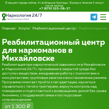
В вашем городе сейчас 4 свободные бригады. Выезд в течение 5 минут
после звонка:
+7 (879) 320-08-37
Наркология 24/7
Наркологическая клиника
Главная
Услуги
Реабилитационный центр
Реабилитационны
Реабилитационный центр
для наркоманов в
Михайловске
Реабилитация при наркотической зависимости в Михайловске
в «Наркология 24/7»: проживание в закрытой среде без
доступа к веществам, ежедневная работа с психологами и
консультантами, групповые занятия и восстановление режима.
Программа помогает пройти этап адаптации, научиться
справляться с тягой и триггерами, вернуть контроль над
поведением и подготовиться к возвращению домой без срыва.
Анонимно, с поддержкой семьи и посткурсовым
сопровождением.
от 1 300 ₽