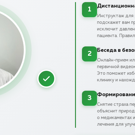
Дистанционн
1
Инструктаж для 
подскажет вам п
исключит давлени
пациента. Прави
Беседа в без
2
Онлайн-прием ил
первичной видео
Это поможет изб
клинику и нахожд
Формирование
3
Снятие страха пе
объяснит природ
о медикаментах и
лечения для улуч