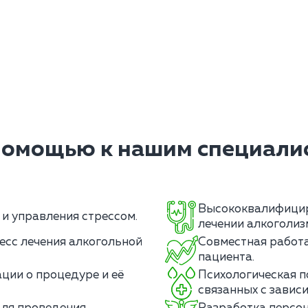
помощью к нашим специалис
Высококвалифицир
и управления стрессом.
лечении алкоголиз
есс лечения алкогольной
Совместная работа
пациента.
ции о процедуре и её
Психологическая п
связанных с завис