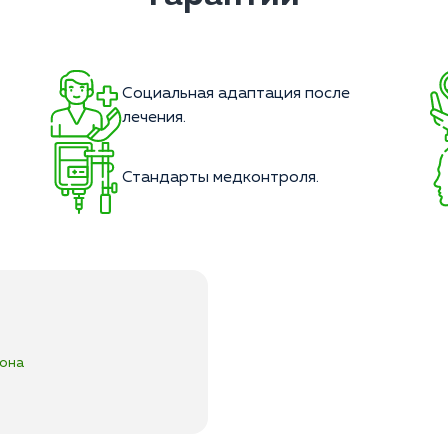
Социальная адаптация после
.
лечения.
Стандарты медконтроля.
сона