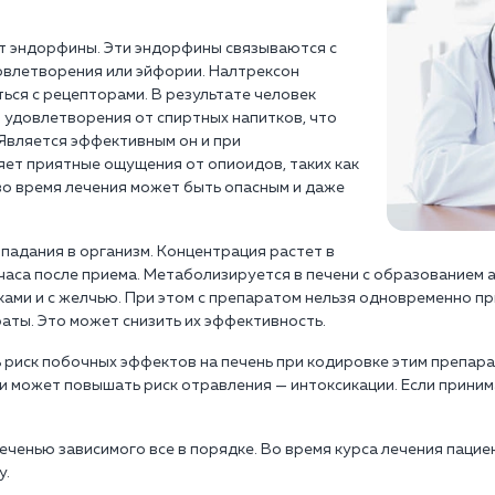
ет эндорфины. Эти эндорфины связываются с
овлетворения или эйфории. Налтрексон
ься с рецепторами. В результате человек
 удовлетворения от спиртных напитков, что
 Является эффективным он и при
яет приятные ощущения от опиоидов, таких как
во время лечения может быть опасным и даже
падания в организм. Концентрация растет в
 часа после приема. Метаболизируется в печени с образованием 
ами и с желчью. При этом с препаратом нельзя одновременно п
ты. Это может снизить их эффективность.
 риск побочных эффектов на печень при кодировке этим препарат
и может повышать риск отравления — интоксикации. Если приним
печенью зависимого все в порядке. Во время курса лечения паци
у.