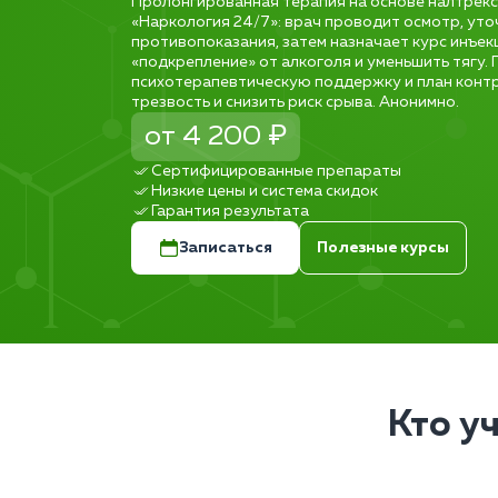
Пролонгированная терапия на основе налтрекс
«Наркология 24/7»: врач проводит осмотр, уто
противопоказания, затем назначает курс инъекц
«подкрепление» от алкоголя и уменьшить тягу.
психотерапевтическую поддержку и план контр
трезвость и снизить риск срыва. Анонимно.
от 4 200 ₽
Сертифицированные препараты
Низкие цены и система скидок
Гарантия результата
Записаться
Полезные курсы
Кто у