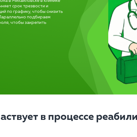
она в Михайловске в клинике
чняет срок трезвости и
ий по графику, чтобы снизить
 Параллельно подбираем
оля, чтобы закрепить
частвует в процессе реабил