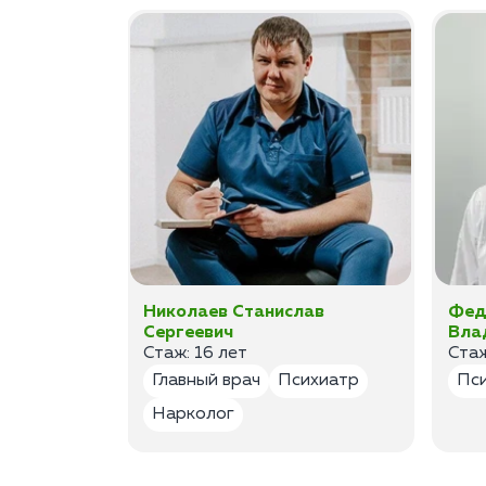
ан
Николаев Станислав
Фед
Сергеевич
Вла
Стаж: 16 лет
Стаж
лог
Главный врач
Психиатр
Пс
Нарколог