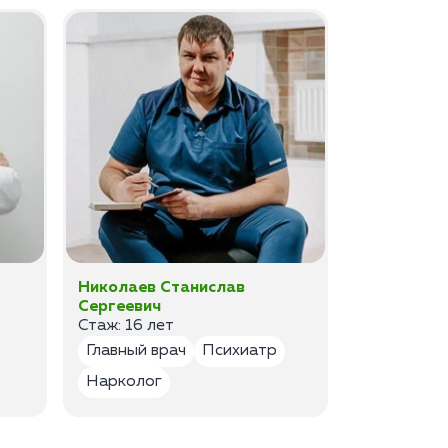
Николаев Станислав
Федоров 
Сергеевич
Владимир
Стаж: 16 лет
Стаж: 14 ле
Главный врач
Психиатр
Психиатр
Нарколог