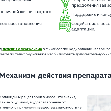
для проведения
Разработка персо
преодоления завис
 к личной жизни каждого
Поддержка и консу
нов восстановления
Содействие в восс
адаптации.
од
лечения алкоголизма
в Михайловске, кодирование налтрексо
оните по телефону клиники, чтобы получить дополнительную ин
Механизм действия препарат
опиоидных рецепторов в мозге. Это значит,
иятные ощущения, а удовлетворение от
ительного применения вещества зависимость не