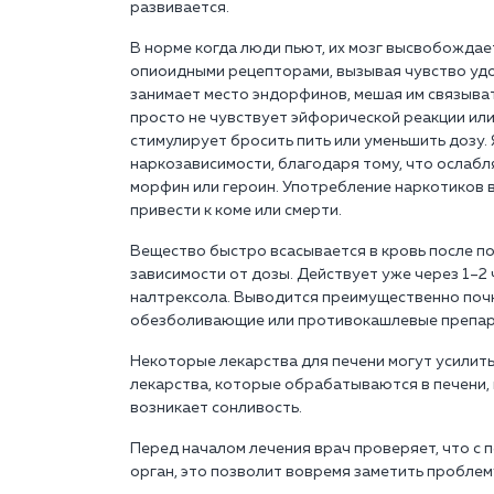
развивается.
В норме когда люди пьют, их мозг высвобожда
опиоидными рецепторами, вызывая чувство уд
занимает место эндорфинов, мешая им связыват
просто не чувствует эйфорической реакции или
стимулирует бросить пить или уменьшить дозу.
наркозависимости, благодаря тому, что ослабл
морфин или героин. Употребление наркотиков 
привести к коме или смерти.
Вещество быстро всасывается в кровь после по
зависимости от дозы. Действует уже через 1–2
налтрексола. Выводится преимущественно почк
обезболивающие или противокашлевые препара
Некоторые лекарства для печени могут усилить
лекарства, которые обрабатываются в печени, 
возникает сонливость.
Перед началом лечения врач проверяет, что с 
орган, это позволит вовремя заметить проблем