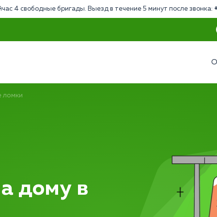
йчас 4 свободные бригады. Выезд в течение 5 минут после звонка:
О
 ломки
а дому в