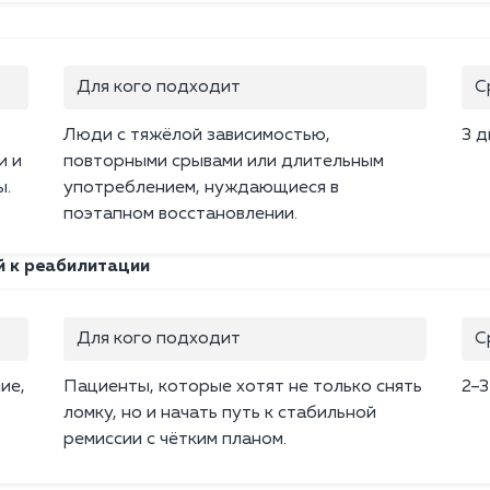
Для кого подходит
С
Люди с тяжёлой зависимостью,
3 д
и и
повторными срывами или длительным
ы.
употреблением, нуждающиеся в
поэтапном восстановлении.
й к реабилитации
Для кого подходит
С
ие,
Пациенты, которые хотят не только снять
2–3
ломку, но и начать путь к стабильной
ремиссии с чётким планом.