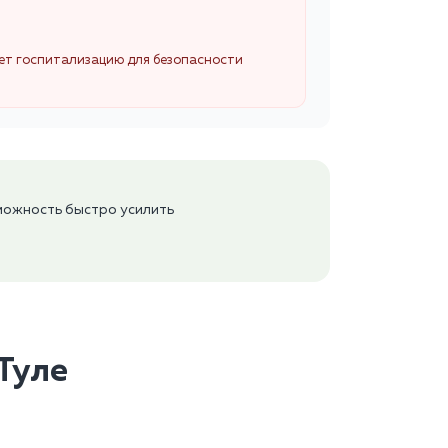
ует госпитализацию для безопасности
можность быстро усилить
 Туле