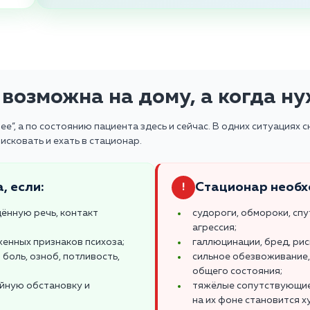
возможна на дому, а когда н
”, а по состоянию пациента здесь и сейчас. В одних ситуациях 
исковать и ехать в стационар.
, если:
Стационар необх
!
щённую речь, контакт
судороги, обмороки, сп
агрессия;
женных признаков психоза;
галлюцинации, бред, ри
боль, озноб, потливость,
сильное обезвоживание,
общего состояния;
ойную обстановку и
тяжёлые сопутствующие б
на их фоне становится х