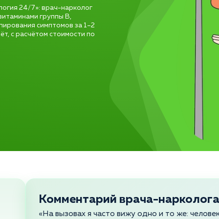
логия 24/7»: врач-нарколог
 витаминами группы B,
пирования симптомов за 1–2
чёт, с расчётом стоимости по
Комментарий врача-нарколог
«На вызовах я часто вижу одно и то же: челов