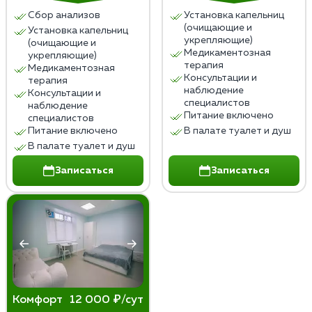
Сбор анализов
Установка капельниц
(очищающие и
Установка капельниц
укрепляющие)
(очищающие и
Медикаментозная
укрепляющие)
терапия
Медикаментозная
Консультации и
терапия
наблюдение
Консультации и
специалистов
наблюдение
Питание включено
специалистов
Питание включено
В палате туалет и душ
В палате туалет и душ
Записаться
Записаться
Комфорт
12 000 ₽/сут