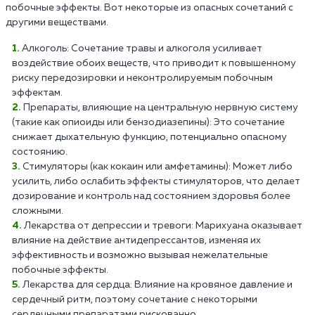
побочные эффекты. Вот некоторые из опасных сочетаний с
другими веществами.
Алкоголь: Сочетание травы и алкоголя усиливает
воздействие обоих веществ, что приводит к повышенному
риску передозировки и неконтролируемым побочным
эффектам.
Препараты, влияющие на центральную нервную систему
(такие как опиоиды или бензодиазепины): Это сочетание
снижает дыхательную функцию, потенциально опасному
состоянию.
Стимуляторы (как кокаин или амфетамины): Может либо
усилить, либо ослабить эффекты стимуляторов, что делает
дозирование и контроль над состоянием здоровья более
сложными.
Лекарства от депрессии и тревоги: Марихуана оказывает
влияние на действие антидепрессантов, изменяя их
эффективность и возможно вызывая нежелательные
побочные эффекты.
Лекарства для сердца: Влияние на кровяное давление и
сердечный ритм, поэтому сочетание с некоторыми
сердечными препаратами рискованно.