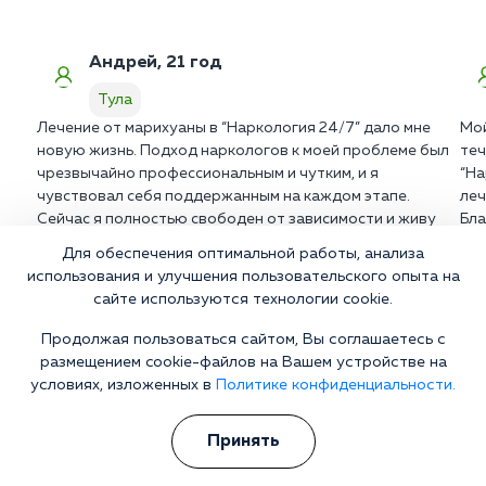
Андрей, 21 год
Тула
Лечение от марихуаны в “Наркология 24/7” дало мне
Мой
новую жизнь. Подход наркологов к моей проблеме был
теч
чрезвычайно профессиональным и чутким, и я
“На
чувствовал себя поддержанным на каждом этапе.
леч
Сейчас я полностью свободен от зависимости и живу
Бла
полноценной жизнью.
вос
Для обеспечения оптимальной работы, анализа
использования и улучшения пользовательского опыта на
сайте используются технологии cookie.
Продолжая пользоваться сайтом, Вы соглашаетесь с
Больной не хочет лечиться?
размещением cookie-файлов на Вашем устройстве на
Берем все на себя! Убеждаем на лечение без физического и
условиях, изложенных в
Политике конфиденциальности.
морального давления
Принять
Телефон
WhatsApp