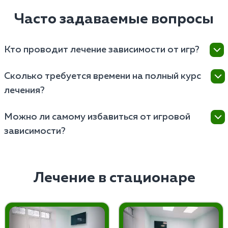
Часто задаваемые вопросы
Кто проводит лечение зависимости от игр?
Лечат проводят наркологи и психотерапевты,
Сколько требуется времени на полный курс
имеющие опыт работы с различными формами
лечения?
поведенческих зависимостей.
Длительность полного курса лечения зависит от
Можно ли самому избавиться от игровой
индивидуальных особенностей пациента, но
зависимости?
обычно составляет от нескольких недель до
нескольких месяцев.
Самостоятельно избавиться от игромании
невозможно, поскольку это серьезное заболевание,
требующее профессионального медицинского
Лечение в стационаре
подхода и комплексного лечения.