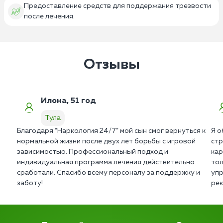
Предоставление средств для поддержания трезвости
после лечения.
Отзывы
Илона, 51 год
Тула
Благодаря “Наркология 24/7” мой сын смог вернуться к
Я о
нормальной жизни после двух лет борьбы с игровой
стр
зависимостью. Профессиональный подход и
кар
индивидуальная программа лечения действительно
тол
сработали. Спасибо всему персоналу за поддержку и
упр
заботу!
рек