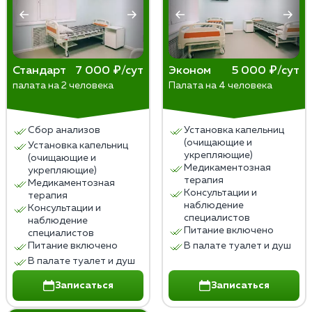
Стандарт
7 000 ₽/сут
Эконом
5 000 ₽/сут
палата на 2 человека
Палата на 4 человека
Сбор анализов
Установка капельниц
(очищающие и
Установка капельниц
укрепляющие)
(очищающие и
Медикаментозная
укрепляющие)
терапия
Медикаментозная
Консультации и
терапия
наблюдение
Консультации и
специалистов
наблюдение
Питание включено
специалистов
Питание включено
В палате туалет и душ
В палате туалет и душ
Записаться
Записаться