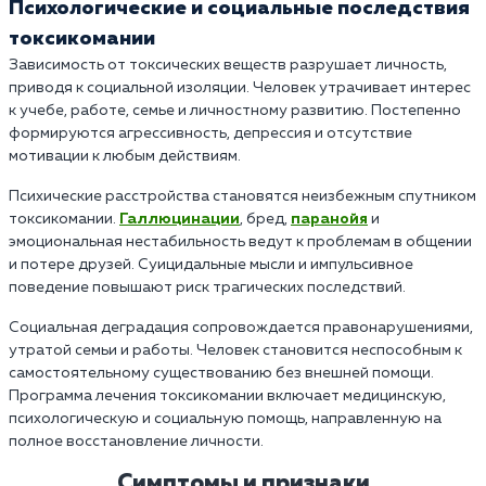
Психологические и социальные последствия
токсикомании
Зависимость от токсических веществ разрушает личность,
приводя к социальной изоляции. Человек утрачивает интерес
к учебе, работе, семье и личностному развитию. Постепенно
формируются агрессивность, депрессия и отсутствие
мотивации к любым действиям.
Психические расстройства становятся неизбежным спутником
токсикомании.
Галлюцинации
, бред,
паранойя
и
эмоциональная нестабильность ведут к проблемам в общении
и потере друзей. Суицидальные мысли и импульсивное
поведение повышают риск трагических последствий.
Социальная деградация сопровождается правонарушениями,
утратой семьи и работы. Человек становится неспособным к
самостоятельному существованию без внешней помощи.
Программа лечения токсикомании включает медицинскую,
психологическую и социальную помощь, направленную на
полное восстановление личности.
Симптомы и признаки