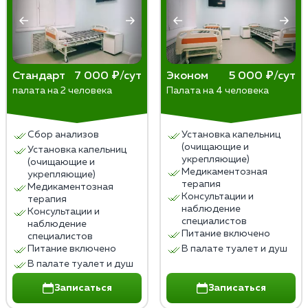
Постепенное увеличение дозы вещества для
положительного результата, особенно при
достижения того же эффекта.
длительной и тяжелой зависимости, могут
Абстиненция. Появление физических и
потребоваться годы регулярной терапии. Процесс
психологических симптомов при снижении
выздоровления индивидуален, и длительность
дозы или прекращении употребления.
терапии зависит от конкретной ситуации.
Стандарт
7 000 ₽/сут
Эконом
5 000 ₽/сут
Отказ от обычных занятий. Основное внимание
палата на 2 человека
Палата на 4 человека
уделяется употреблению вещества, а обычные
интересы отходят на второй план.
Сбор анализов
Установка капельниц
(очищающие и
Однако самодиагностика не заменяет
Установка капельниц
укрепляющие)
(очищающие и
консультацию врача.
Медикаментозная
укрепляющие)
терапия
Медикаментозная
Консультации и
терапия
наблюдение
Консультации и
специалистов
наблюдение
Питание включено
специалистов
Питание включено
В палате туалет и душ
В палате туалет и душ
Записаться
Записаться