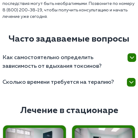
последствия могут быть необратимыми. Позвоните по номеру
8 (800) 200-38-19, чтобы получить консультацию и начать
лечение уже сегодня.
Часто задаваемые вопросы
Как самостоятельно определить
зависимость от вдыхания токсинов?
Есть несколько признаков, на которые следует
Сколько времени требуется на терапию?
обратить внимание:
Терапия от сниффинга — это сложный и
Чрезмерность. Человек употребляет вещества
индивидуальный процесс, который должен
больше, чем планировал, или не может
включать медикаментозную поддержка,
Лечение в стационаре
контролировать количество.
психотерапию, помощь семьи и многое другое.
Сильное желание. Возникает постоянное или
повторное стремление употребить.
Кратковременные программы длятся несколько
Потеря контроля и толерантность.
недель, однако для достижения стойкого