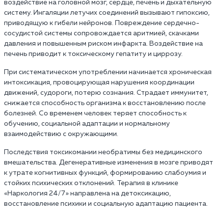
воздействие на головной мозг, сердце, печень и дыхательную
систему. Ингаляции летучих соединений вызывают гипоксию,
приводящую к гибели нейронов. Повреждение сердечно-
сосудистой системы сопровождается аритмией, скачками
давления и повышенным риском инфаркта. Воздействие на
печень приводит к токсическому гепатиту и циррозу.
При систематическом употреблении начинается хроническая
интоксикация, провоцирующая нарушения координации
движений, судороги, потерю сознания. Страдает иммунитет,
снижается способность организма к восстановлению после
болезней. Со временем человек теряет способность к
обучению, социальной адаптации и нормальному
взаимодействию с окружающими.
Последствия токсикомании необратимы без медицинского
вмешательства. Дегенеративные изменения в мозге приводят
к утрате когнитивных функций, формированию слабоумия и
стойких психических отклонений. Терапия в клинике
«Наркология 24/7» направлена на детоксикацию,
восстановление психики и социальную адаптацию пациента.