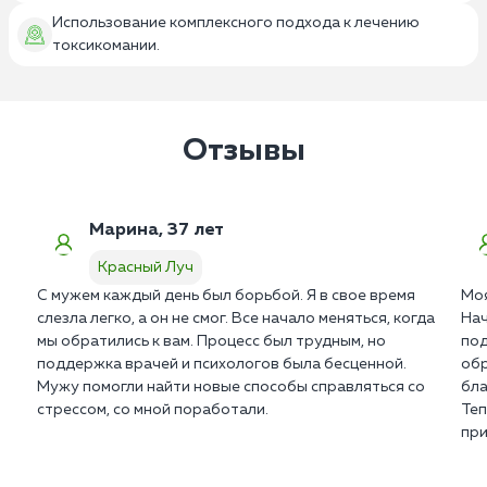
Использование комплексного подхода к лечению
токсикомании.
Отзывы
Марина, 37 лет
Красный Луч
С мужем каждый день был борьбой. Я в свое время
Моя
слезла легко, а он не смог. Все начало меняться, когда
Нач
мы обратились к вам. Процесс был трудным, но
под
поддержка врачей и психологов была бесценной.
обр
Мужу помогли найти новые способы справляться со
бла
стрессом, со мной поработали.
Теп
при