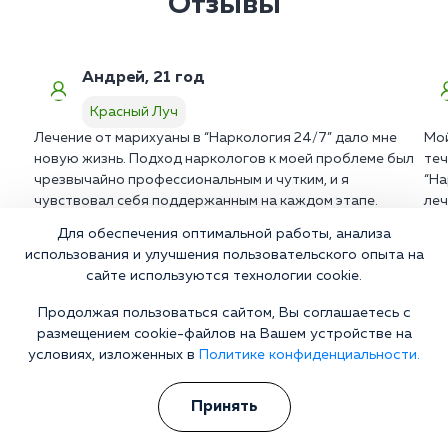
Отзывы
Андрей, 21 год
Красный Луч
Лечение от марихуаны в “Наркология 24/7” дало мне
Мой
новую жизнь. Подход наркологов к моей проблеме был
теч
чрезвычайно профессиональным и чутким, и я
“На
чувствовал себя поддержанным на каждом этапе.
леч
Сейчас я полностью свободен от зависимости и живу
Бла
Для обеспечения оптимальной работы, анализа
полноценной жизнью.
вос
использования и улучшения пользовательского опыта на
сайте используются технологии cookie.
Продолжая пользоваться сайтом, Вы соглашаетесь с
размещением cookie-файлов на Вашем устройстве на
Больной не хочет лечиться?
условиях, изложенных в
Политике конфиденциальности.
Берем все на себя! Убеждаем на лечение без физического и
морального давления
Принять
Телефон
WhatsApp