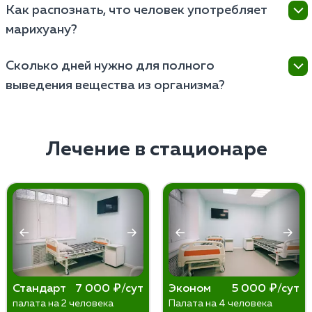
Как распознать, что человек употребляет
марихуану?
Распознать употребление можно по характерным
Сколько дней нужно для полного
признакам, таким как красные глаза, замедленная
выведения вещества из организма?
речь, особенный запах изо рта, изменение
поведения и сонливость.
Выведение наркотика из организма занимает от
нескольких дней до нескольких недель, в
зависимости от индивидуальных особенностей
Лечение в стационаре
организма и регулярности употребления.
Стандарт
7 000 ₽/сут
Эконом
5 000 ₽/сут
палата на 2 человека
Палата на 4 человека