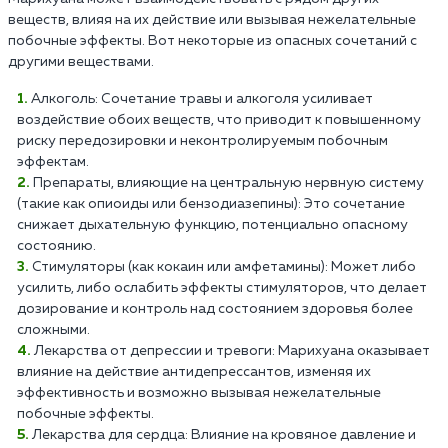
веществ, влияя на их действие или вызывая нежелательные
побочные эффекты. Вот некоторые из опасных сочетаний с
другими веществами.
Алкоголь: Сочетание травы и алкоголя усиливает
воздействие обоих веществ, что приводит к повышенному
риску передозировки и неконтролируемым побочным
эффектам.
Препараты, влияющие на центральную нервную систему
(такие как опиоиды или бензодиазепины): Это сочетание
снижает дыхательную функцию, потенциально опасному
состоянию.
Стимуляторы (как кокаин или амфетамины): Может либо
усилить, либо ослабить эффекты стимуляторов, что делает
дозирование и контроль над состоянием здоровья более
сложными.
Лекарства от депрессии и тревоги: Марихуана оказывает
влияние на действие антидепрессантов, изменяя их
эффективность и возможно вызывая нежелательные
побочные эффекты.
Лекарства для сердца: Влияние на кровяное давление и