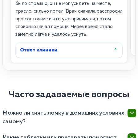
было страшно, он не мог усидеть на месте,
о
трясло, сильно потел. Врач сначала расспросил
и
про состояние и что уже принимали, потом
п
спокойно начал помощь. Через время стало
о
заметно легче и удалось уснуть.
Ответ клиники
˄
Часто задаваемые вопросы
Можно ли снять ломку в домашних условиях
самому?
Полноценно купировать абстинентный синдром
Какие таблетки или препараты помогают