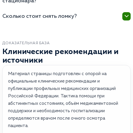
стационара?
данные пациента в государственные диспансеры
или на работу, поэтому вызов бригады на дом никак
Дома врач может поставить только очищающую
не повлияет на водительские права или
Сколько стоит снять ломку?
капельницу и дать снотворное для облегчения
трудоустройство.
состояния, а в стационаре доступна полноценная
Цена зависит от степени тяжести состояния и
реанимация, круглосуточное наблюдение и
выбранного метода лечения (стандартная
аппаратные методы очистки крови (плазмаферез),
капельница на дому стоит дешевле, чем процедура
ДОКАЗАТЕЛЬНАЯ БАЗА
что критично при тяжелых передозировках.
УБОД или многодневное пребывание в VIP-
Клинические рекомендации и
стационаре), но точную стоимость врач сможет
источники
назвать только после осмотра пациента.
Материал страницы подготовлен с опорой на
официальные клинические рекомендации и
публикации профильных медицинских организаций
Российской Федерации. Тактика помощи при
абстинентных состояниях, объём медикаментозной
поддержки и необходимость госпитализации
определяются врачом после очного осмотра
пациента.