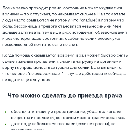
Ломка редко проходит ровно: состояние может ухудшаться
волнами — то отпускает, то накрывает сильнее. На этом этапе
люди часто срываются не потому, что “слабые”, а потому что
боль, бессонница и тревога становятся невыносимыми. Чем
дольше затягивать, тем выше риск истощения, обезвоживания
и резких перепадов состояния, особенно если человек уже
несколько дней почти не ест и не спит.
Когда помощь оказывается вовремя, врач может быстро снять
самые тяжёлые проявления, снизить нагрузку на организм и
вернуть управляемость ситуации для семьи. Если вы видите,
что человек “не выдерживает” — лучше действовать сейчас, а
не ждать ещё одну ночь.
Что можно сделать до приезда врача
обеспечить тишину и проветривание, убрать алкоголь/
вещества и предметы, которыми можно травмироваться;
дать воду небольшими глотками (если нет рвоты), не
заставлять есть;