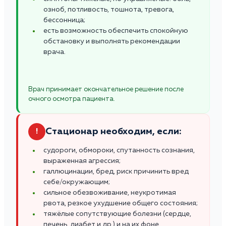
озноб, потливость, тошнота, тревога,
бессонница;
есть возможность обеспечить спокойную
обстановку и выполнять рекомендации
врача.
Врач принимает окончательное решение после
очного осмотра пациента.
Стационар необходим, если:
!
судороги, обмороки, спутанность сознания,
выраженная агрессия;
галлюцинации, бред, риск причинить вред
себе/окружающим;
сильное обезвоживание, неукротимая
рвота, резкое ухудшение общего состояния;
тяжёлые сопутствующие болезни (сердце,
печень, диабет и др.) и на их фоне