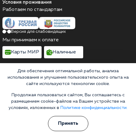
Условия проживания
Работаем по стандартам
Версия для слабовидящих
Мы принимаем к оплате
Карты МИР
Наличные
Для обеспечения оптимальной работы, анализа
использования и улучшения пользовательского опыта на
Выездные бригады работают круглосуточно
сайте используются технологии cookie.
Красногвардейская улица, 42
Продолжая пользоваться сайтом, Вы соглашаетесь с
Выездные бригады работают круглосуточно
размещением cookie-файлов на Вашем устройстве на
Горячая линия 24/7
условиях, изложенных в
Политике конфиденциальности.
8 (800) 200-38-19
Информационная служба
Принять
Перезвоните мне