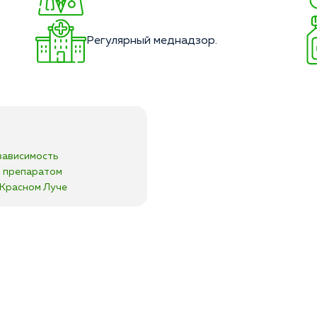
Регулярный меднадзор.
зависимость
я препаратом
в Красном Луче