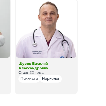
Шуров Василий
Шурова Ек
Александрович
Анатольев
Стаж: 22 года
Стаж:17 ле
Психиатр
Нарколог
Психиатр
Психотер