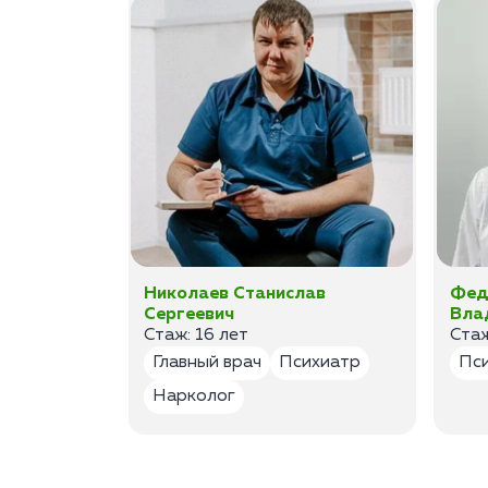
а
Николаев Станислав
Фед
Сергеевич
Вла
Стаж: 16 лет
Стаж
лог
Главный врач
Психиатр
Пс
Нарколог