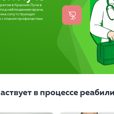
ратов в Красном Луче в
 под наблюдением врача,
стика сопутствующих
я с планом профилактики
частвует в процессе реабил