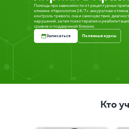
Помощь при зависимости от рецептурных препа
клинике «Наркология 24/7»: аккуратная отмена
контроль тревоги, сна и самочувствия, диагно
нарушений, затем психотерапия и реабилитаци
срывов и поддержкой близких.
Записаться
Полезные курсы
Кто у