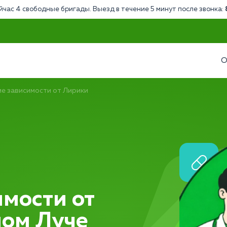
йчас 4 свободные бригады. Выезд в течение 5 минут после звонка:
О
е зависимости от Лирики
мости от
ном Луче