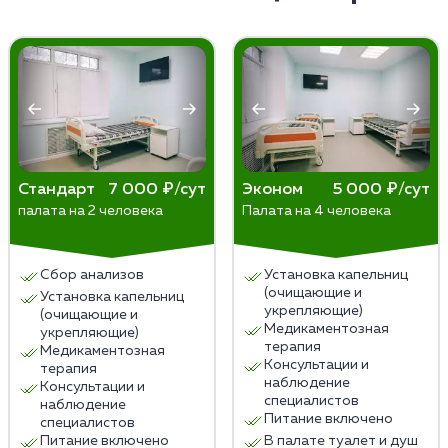
аддикцию. При возникновении соответствующей
использованием капельниц. Состав такой
необходимости рекомендуется обратиться к
капельницы подбирается индивидуально под
психиатрам и наркологам медицинского центра для
каждого пациента. При невозможности постановки
назначения комплексного лечения.
инфузии назначаются альтернативные процедуры —
плазмаферез, гемодиализ и др.
Стандарт
7 000 ₽/сут
Эконом
5 000 ₽/сут
палата на 2 человека
Палата на 4 человека
Сбор анализов
Установка капельниц
(очищающие и
Установка капельниц
укрепляющие)
(очищающие и
Медикаментозная
укрепляющие)
терапия
Медикаментозная
Консультации и
терапия
наблюдение
Консультации и
специалистов
наблюдение
Питание включено
специалистов
Питание включено
В палате туалет и душ