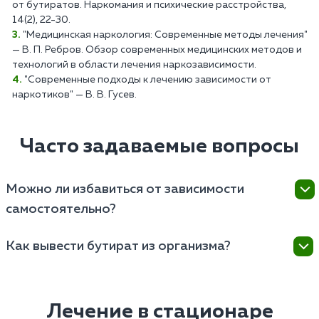
от бутиратов. Наркомания и психические расстройства,
14(2), 22-30.
"Медицинская наркология: Современные методы лечения"
— В. П. Ребров. Обзор современных медицинских методов и
технологий в области лечения наркозависимости.
"Современные подходы к лечению зависимости от
наркотиков" — В. В. Гусев.
Часто задаваемые вопросы
Можно ли избавиться от зависимости
самостоятельно?
Самостоятельное избавление от зависимости
Как вывести бутират из организма?
является неэффективным и чревато рецидивом.
Использование средств народной медицины и
Для безопасного вывода наркотика из организма
непроверенных терапевтических методик может
необходимо пройти медицинскую детоксикацию
быть опасным, так как не лечит психологическую
под наблюдением нарколога. Она проводится с
Лечение в стационаре