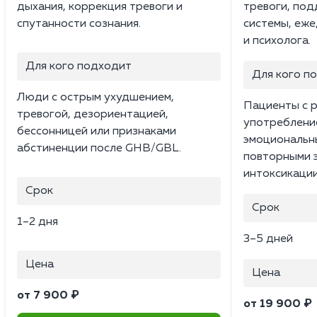
дыхания, коррекция тревоги и
тревоги, по
спутанности сознания.
системы, еж
и психолога.
Для кого подходит
Для кого п
Люди с острым ухудшением,
Пациенты с 
тревогой, дезориентацией,
употребление
бессонницей или признаками
эмоциональн
абстиненции после GHB/GBL.
повторными 
интоксикации
Срок
Срок
1–2 дня
3–5 дней
Цена
Цена
от 7 900 ₽
от 19 900 ₽