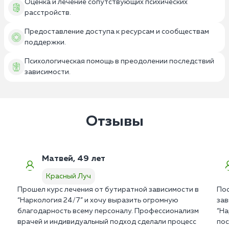
Оценка и лечение сопутствующих психических
расстройств.
Предоставление доступа к ресурсам и сообществам
поддержки.
Психологическая помощь в преодолении последствий
зависимости.
Отзывы
Матвей, 49 лет
Красный Луч
Прошел курс лечения от бутиратной зависимости в
Пос
“Наркология 24/7” и хочу выразить огромную
зав
благодарность всему персоналу. Профессионализм
“На
врачей и индивидуальный подход сделали процесс
пос