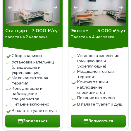
Стандарт
7 000 ₽/сут
Эконом
5 000 ₽/сут
палата на 2 человека
Палата на 4 человека
Сбор анализов
Установка капельниц
(очищающие и
Установка капельниц
укрепляющие)
(очищающие и
Медикаментозная
укрепляющие)
терапия
Медикаментозная
Консультации и
терапия
наблюдение
Консультации и
специалистов
наблюдение
Питание включено
специалистов
Питание включено
В палате туалет и душ
В палате туалет и душ
Записаться
Записаться