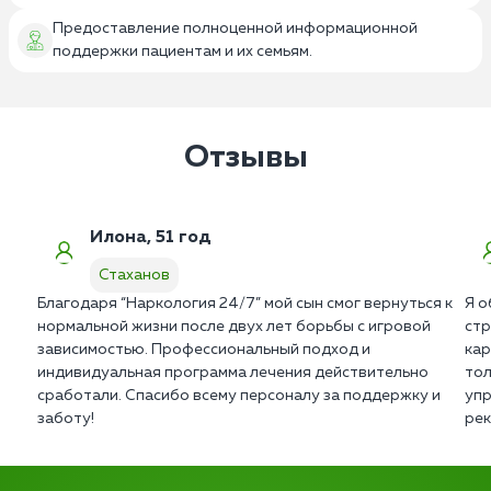
Предоставление полноценной информационной
поддержки пациентам и их семьям.
Отзывы
Илона, 51 год
Стаханов
Благодаря “Наркология 24/7” мой сын смог вернуться к
Я о
нормальной жизни после двух лет борьбы с игровой
стр
зависимостью. Профессиональный подход и
кар
индивидуальная программа лечения действительно
тол
сработали. Спасибо всему персоналу за поддержку и
упр
заботу!
рек