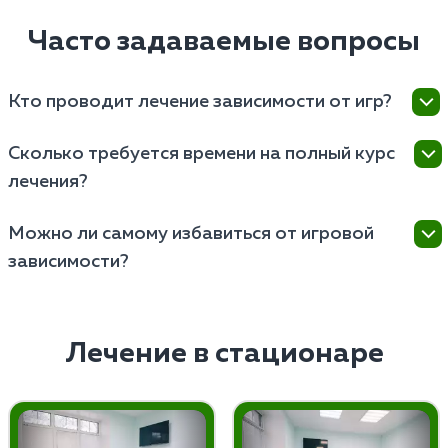
Часто задаваемые вопросы
Кто проводит лечение зависимости от игр?
Лечат проводят наркологи и психотерапевты,
Сколько требуется времени на полный курс
имеющие опыт работы с различными формами
лечения?
поведенческих зависимостей.
Длительность полного курса лечения зависит от
Можно ли самому избавиться от игровой
индивидуальных особенностей пациента, но
зависимости?
обычно составляет от нескольких недель до
нескольких месяцев.
Самостоятельно избавиться от игромании
невозможно, поскольку это серьезное заболевание,
требующее профессионального медицинского
Лечение в стационаре
подхода и комплексного лечения.