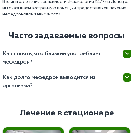
В клинике лечения зависимости «Наркология 24/7» в Донецке
мы оказываем экстренную помощь и предоставляем лечение
мефедроновой зависимости.
Часто задаваемые вопросы
Как понять, что близкий употребляет
мефедрон?
Понять, что близкий употребляет наркотик, можно
Как долго мефедрон выводится из
по изменениям в поведении, нарушениям сна,
организма?
потере аппетита, а также появлению носовых
кровотечений.
Наркотик выводится из организма 3-5 дней, в
зависимости от индивидуальных характеристик и
частоты употребления.
Лечение в стационаре