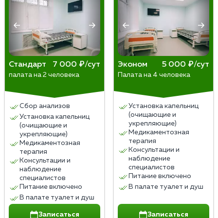
Стандарт
7 000 ₽/сут
Эконом
5 000 ₽/сут
палата на 2 человека
Палата на 4 человека
Сбор анализов
Установка капельниц
(очищающие и
Установка капельниц
укрепляющие)
(очищающие и
Медикаментозная
укрепляющие)
терапия
Медикаментозная
Консультации и
терапия
наблюдение
Консультации и
специалистов
наблюдение
Питание включено
специалистов
Питание включено
В палате туалет и душ
В палате туалет и душ
Записаться
Записаться