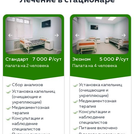
снизить риск срыва.
Стандарт
7 000 ₽/сут
Эконом
5 000 ₽/сут
палата на 2 человека
Палата на 4 человека
Сбор анализов
Установка капельниц
(очищающие и
Установка капельниц
укрепляющие)
(очищающие и
Медикаментозная
укрепляющие)
терапия
Медикаментозная
Консультации и
терапия
наблюдение
Консультации и
специалистов
наблюдение
Питание включено
специалистов