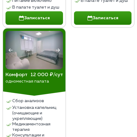
Питание включено
В палате туалет и душ
В палате туалет и душ
Записаться
Записаться
Комфорт
12 000 ₽/сут
одноместная палата
Сбор анализов
Установка капельниц
(очищающие и
укрепляющие)
Медикаментозная
терапия
Консультации и