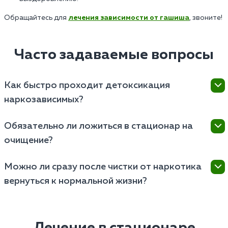
Обращайтесь для
лечения зависимости от гашиша
, звоните!
Часто задаваемые вопросы
Как быстро проходит детоксикация
наркозависимых?
Детоксикация наркотиков занимает от нескольких
Обязательно ли ложиться в стационар на
дней до недели. Срок зависит от вида наркотиков,
очищение?
состояния организма, тяжести зависимости.
Стационар нужен при тяжелой зависимости или
Можно ли сразу после чистки от наркотика
риске осложнений. При легкой абстиненции
вернуться к нормальной жизни?
возможно очищение на дому под контролем врача.
После лечения требуется реабилитация и
психотерапия. Этот этап лечения поможет
избавиться от психологической зависимости и
Лечение в стационаре