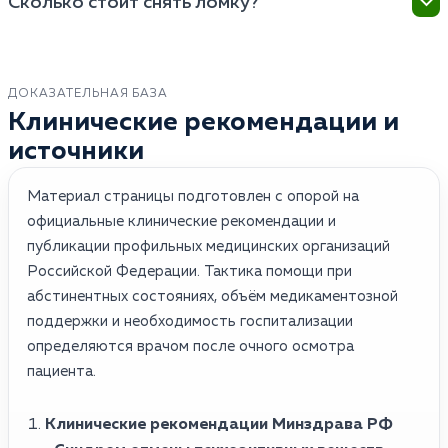
не повлияет на водительские права или
Сколько стоит снять ломку?
капельницу и дать снотворное для облегчения
трудоустройство.
состояния, а в стационаре доступна полноценная
Цена зависит от степени тяжести состояния и
реанимация, круглосуточное наблюдение и
выбранного метода лечения (стандартная
аппаратные методы очистки крови (плазмаферез),
капельница на дому стоит дешевле, чем процедура
ДОКАЗАТЕЛЬНАЯ БАЗА
что критично при тяжелых передозировках.
УБОД или многодневное пребывание в VIP-
Клинические рекомендации и
стационаре), но точную стоимость врач сможет
источники
назвать только после осмотра пациента.
Материал страницы подготовлен с опорой на
официальные клинические рекомендации и
публикации профильных медицинских организаций
Российской Федерации. Тактика помощи при
абстинентных состояниях, объём медикаментозной
поддержки и необходимость госпитализации
определяются врачом после очного осмотра
пациента.
Клинические рекомендации Минздрава РФ