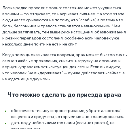
Ломка редко проходит ровно: состояние может ухудшаться
волнами — то отпускает, то накрывает сильнее. На этом этапе
люди часто срываются не потому, что “слабые”, а потому что
боль, бессонница и тревога становятся невыносимыми. Чем
дольше затягивать, тем выше риск истощения, обезвоживания
и резких перепадов состояния, особенно если человек уже
несколько дней почти не ест и не спит.
Когда помощь оказывается вовремя, врач может быстро снять
самые тяжёлые проявления, снизить нагрузку на организм и
вернуть управляемость ситуации для семьи. Если вы видите,
что человек “не выдерживает” — лучше действовать сейчас, а
не ждать ещё одну ночь.
Что можно сделать до приезда врача
обеспечить тишину и проветривание, убрать алкоголь/
вещества и предметы, которыми можно травмироваться;
дать воду небольшими глотками (если нет рвоты), не
заставлять есть;