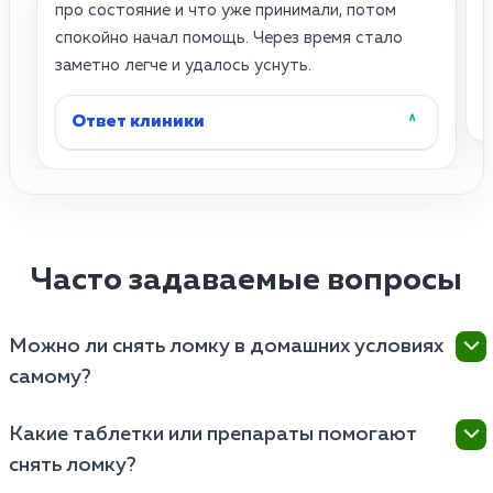
про состояние и что уже принимали, потом
п
спокойно начал помощь. Через время стало
о
заметно легче и удалось уснуть.
Ответ клиники
˄
Часто задаваемые вопросы
Можно ли снять ломку в домашних условиях
самому?
Полноценно купировать абстинентный синдром
Какие таблетки или препараты помогают
дома невозможно, так как безрецептурные
снять ломку?
анальгетики лишь слегка притупляют боль, но не