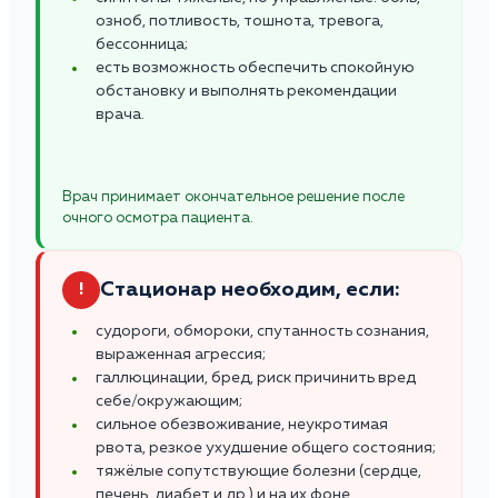
озноб, потливость, тошнота, тревога,
бессонница;
есть возможность обеспечить спокойную
обстановку и выполнять рекомендации
врача.
Врач принимает окончательное решение после
очного осмотра пациента.
Стационар необходим, если:
!
судороги, обмороки, спутанность сознания,
выраженная агрессия;
галлюцинации, бред, риск причинить вред
себе/окружающим;
сильное обезвоживание, неукротимая
рвота, резкое ухудшение общего состояния;
тяжёлые сопутствующие болезни (сердце,
печень, диабет и др.) и на их фоне