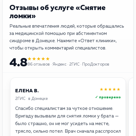
Отзывы об услуге «Снятие
ломки»
Реальные впечатления людей, которые обращались
за медицинской помощью при абстинентном
синдроме в Донецке. Нажмите «Ответ клиники»,
чтобы открыть комментарий специалистов.
★★★★★
4.8
86 отзывов · Яндекс · 2ГИС · ПроДокторов
★★★★★
ЕЛЕНА В.
✓ проверено
2ГИС · в Донецке
Я
Спасибо специалистам за чуткое отношение.
П
Бригаду вызывали для снятия ломки у брата —
л
было страшно, он не мог усидеть на месте,
о
трясло, сильно потел. Врач сначала расспросил
и