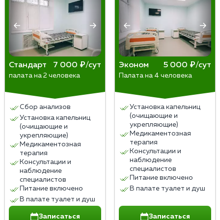
Стандарт
7 000 ₽/сут
Эконом
5 000 ₽/сут
палата на 2 человека
Палата на 4 человека
Сбор анализов
Установка капельниц
(очищающие и
Установка капельниц
укрепляющие)
(очищающие и
Медикаментозная
укрепляющие)
терапия
Медикаментозная
Консультации и
терапия
наблюдение
Консультации и
специалистов
наблюдение
Питание включено
специалистов
Питание включено
В палате туалет и душ
В палате туалет и душ
Записаться
Записаться