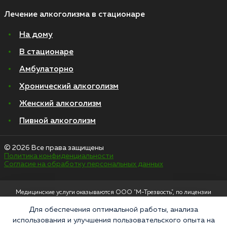
Лечение алкоголизма в стационаре
На дому
В стационаре
Амбулаторно
Хронический алкоголизм
Женский алкоголизм
Пивной алкоголизм
© 2026 Все права защищены
Политика конфиденциальности
Согласие на обработку персональных данных
Медицинские услуги оказываются ООО "М-Трезвость", по лицензии
ЛО-50-01-012801 от 27.08.2021 по адресу: 127083, Московская область, г.
Москва, улица 8 Марта, 1с12, подъезд 1
Для обеспечения оптимальной работы, анализа
использования и улучшения пользовательского опыта на
«Напоминаем, что сайт https://narkologiya24.clinic против распространения,