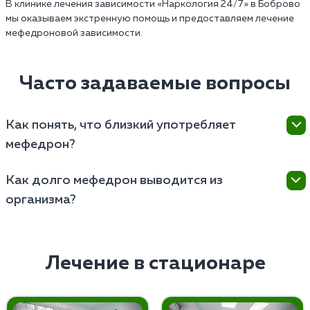
В клинике лечения зависимости «Наркология 24/7» в Боброво
мы оказываем экстренную помощь и предоставляем лечение
мефедроновой зависимости.
Часто задаваемые вопросы
Как понять, что близкий употребляет
мефедрон?
Понять, что близкий употребляет наркотик, можно
Как долго мефедрон выводится из
по изменениям в поведении, нарушениям сна,
организма?
потере аппетита, а также появлению носовых
кровотечений.
Наркотик выводится из организма 3-5 дней, в
зависимости от индивидуальных характеристик и
частоты употребления.
Лечение в стационаре