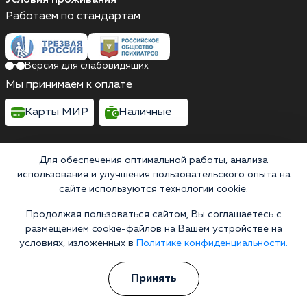
Работаем по стандартам
Версия для слабовидящих
Мы принимаем к оплате
Карты МИР
Наличные
Для обеспечения оптимальной работы, анализа
использования и улучшения пользовательского опыта на
Выездные бригады работают круглосуточно
сайте используются технологии cookie.
Россия, Московская область, Боброво,
Крымская улица, 21к1
Продолжая пользоваться сайтом, Вы соглашаетесь с
Выездные бригады работают круглосуточно
размещением cookie-файлов на Вашем устройстве на
условиях, изложенных в
Политике конфиденциальности.
Горячая линия 24/7
+7 (495) 128-09-18
Принять
8 (800) 200-38-19
Информационная служба