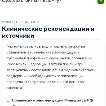
не повлияет на водительские права или
Сколько стоит снять ломку?
капельницу и дать снотворное для облегчения
трудоустройство.
состояния, а в стационаре доступна полноценная
Цена зависит от степени тяжести состояния и
реанимация, круглосуточное наблюдение и
выбранного метода лечения (стандартная
аппаратные методы очистки крови (плазмаферез),
капельница на дому стоит дешевле, чем процедура
ДОКАЗАТЕЛЬНАЯ БАЗА
что критично при тяжелых передозировках.
УБОД или многодневное пребывание в VIP-
Клинические рекомендации и
стационаре), но точную стоимость врач сможет
источники
назвать только после осмотра пациента.
Материал страницы подготовлен с опорой на
официальные клинические рекомендации и
публикации профильных медицинских организаций
Российской Федерации. Тактика помощи при
абстинентных состояниях, объём медикаментозной
поддержки и необходимость госпитализации
определяются врачом после очного осмотра
пациента.
Клинические рекомендации Минздрава РФ