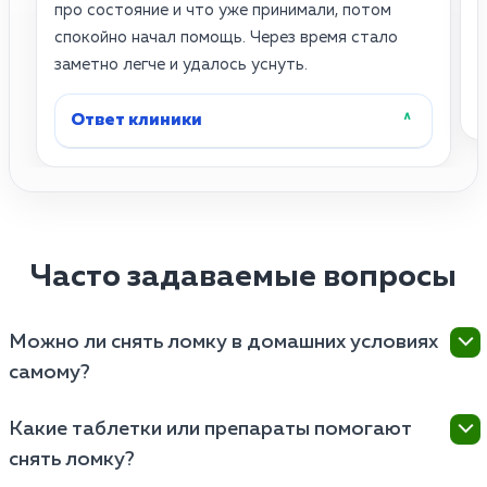
про состояние и что уже принимали, потом
п
спокойно начал помощь. Через время стало
о
заметно легче и удалось уснуть.
Ответ клиники
˄
Часто задаваемые вопросы
Можно ли снять ломку в домашних условиях
самому?
Полноценно купировать абстинентный синдром
Какие таблетки или препараты помогают
дома невозможно, так как безрецептурные
снять ломку?
анальгетики лишь слегка притупляют боль, но не