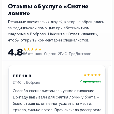
Отзывы об услуге «Снятие
ломки»
Реальные впечатления людей, которые обращались
за медицинской помощью при абстинентном
синдроме в Боброво. Нажмите «Ответ клиники»,
чтобы открыть комментарий специалистов.
★★★★★
4.8
86 отзывов · Яндекс · 2ГИС · ПроДокторов
★★★★★
ЕЛЕНА В.
✓ проверено
2ГИС · в Боброво
Я
Спасибо специалистам за чуткое отношение.
П
Бригаду вызывали для снятия ломки у брата —
л
было страшно, он не мог усидеть на месте,
о
трясло, сильно потел. Врач сначала расспросил
и