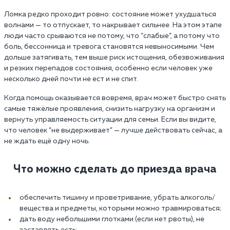
Ломка редко проходит ровно: состояние может ухудшаться
волнами — то отпускает, то накрывает сильнее. На этом этапе
люди часто срываются не потому, что “слабые”, а потому что
боль, бессонница и тревога становятся невыносимыми. Чем
дольше затягивать, тем выше риск истощения, обезвоживания
и резких перепадов состояния, особенно если человек уже
несколько дней почти не ест и не спит.
Когда помощь оказывается вовремя, врач может быстро снять
самые тяжёлые проявления, снизить нагрузку на организм и
вернуть управляемость ситуации для семьи. Если вы видите,
что человек “не выдерживает” — лучше действовать сейчас, а
не ждать ещё одну ночь.
Что можно сделать до приезда врача
обеспечить тишину и проветривание, убрать алкоголь/
вещества и предметы, которыми можно травмироваться;
дать воду небольшими глотками (если нет рвоты), не
заставлять есть;