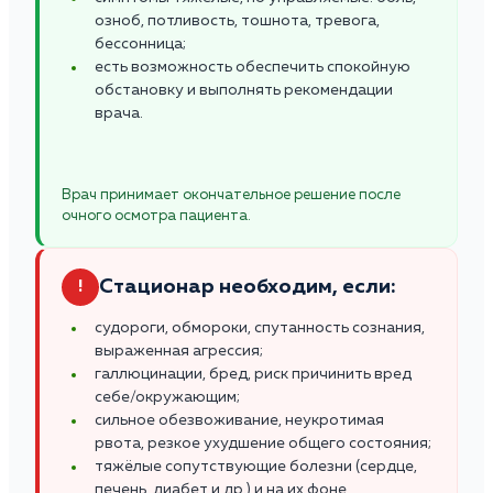
озноб, потливость, тошнота, тревога,
бессонница;
есть возможность обеспечить спокойную
обстановку и выполнять рекомендации
врача.
Врач принимает окончательное решение после
очного осмотра пациента.
Стационар необходим, если:
!
судороги, обмороки, спутанность сознания,
выраженная агрессия;
галлюцинации, бред, риск причинить вред
себе/окружающим;
сильное обезвоживание, неукротимая
рвота, резкое ухудшение общего состояния;
тяжёлые сопутствующие болезни (сердце,
печень, диабет и др.) и на их фоне