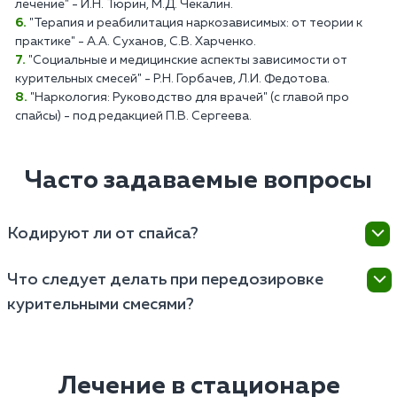
лечение" - И.Н. Тюрин, М.Д. Чекалин.
"Терапия и реабилитация наркозависимых: от теории к
практике" - А.А. Суханов, С.В. Харченко.
"Социальные и медицинские аспекты зависимости от
курительных смесей" - Р.Н. Горбачев, Л.И. Федотова.
"Наркология: Руководство для врачей" (с главой про
спайсы) - под редакцией П.В. Сергеева.
Часто задаваемые вопросы
Кодируют ли от спайса?
Кодирование может быть одним из методов
Что следует делать при передозировке
лечения, но его эффективность зависит от
курительными смесями?
индивидуальных особенностей пациента и
характера зависимости. В целом, если пациент
При подозрении на передозировку необходимо
чувствует, что может сорваться, ему предлагают
вызвать скорую медицинскую помощь, поскольку
лекарственное (Вивитрол, Налтрексон) или
состояние пациента может быстро ухудшиться, и
Лечение в стационаре
психотерапевтическое (Довженко, гипноз)