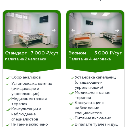
требуется профессиональное медицинское
кодирование. Форма запретительной терапии
вмешательство. Ни в коем случае не пытайтесь
выбирается после консультации с наркологом.
предпринять какие-либо меры самостоятельно.
Единственное, что допустимо сделать — поместить
человека в хорошо проветриваемое помещение и
обеспечить ему полный покой до приезда бригады
наркологов.
Стандарт
7 000 ₽/сут
Эконом
5 000 ₽/сут
палата на 2 человека
Палата на 4 человека
Сбор анализов
Установка капельниц
(очищающие и
Установка капельниц
укрепляющие)
(очищающие и
Медикаментозная
укрепляющие)
терапия
Медикаментозная
Консультации и
терапия
наблюдение
Консультации и
специалистов
наблюдение
Питание включено
специалистов
Питание включено
В палате туалет и душ