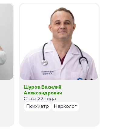
Шуров Василий
Шурова Ек
Александрович
Анатольев
Стаж: 22 года
Стаж:17 ле
Психиатр
Нарколог
Психиатр
Психотер