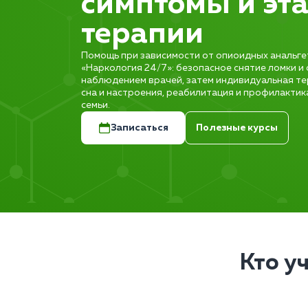
симптомы и эт
терапии
Помощь при зависимости от опиоидных анальге
«Наркология 24/7»: безопасное снятие ломки и
наблюдением врачей, затем индивидуальная те
сна и настроения, реабилитация и профилакти
семьи.
Записаться
Полезные курсы
Кто у