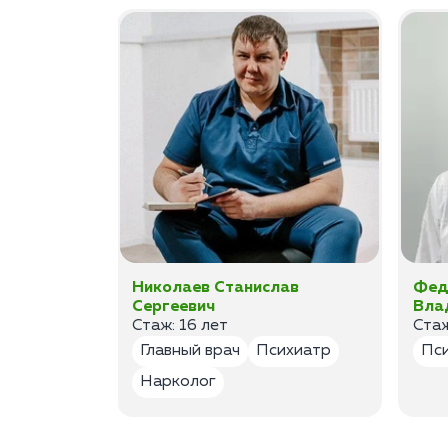
а
Николаев Станислав
Фед
Сергеевич
Вла
Стаж: 16 лет
Стаж
лог
Главный врач
Психиатр
Пс
Нарколог