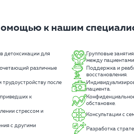
помощью к нашим специалис
в детоксикации для
Групповые занятия
между пациентами
сочетающий различные
Поддержка и реаб
восстановления.
и трудоустройству после
Индивидуализиров
пациента.
 приведших к
Конфиденциальное 
обстановке.
лении стрессом и
Консультации с се
ния с другими
Разработка страте