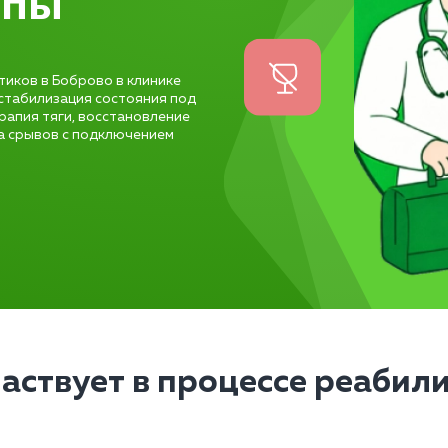
апы
тиков в Боброво в клинике
 стабилизация состояния под
рапия тяги, восстановление
ка срывов с подключением
частвует в процессе реабил