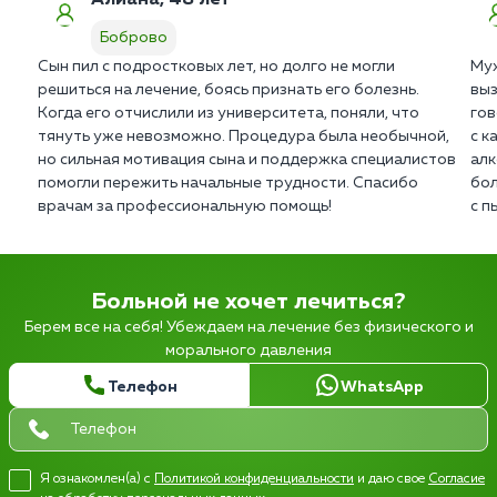
Боброво
Сын пил с подростковых лет, но долго не могли
Муж
решиться на лечение, боясь признать его болезнь.
выз
Когда его отчислили из университета, поняли, что
гов
тянуть уже невозможно. Процедура была необычной,
с к
но сильная мотивация сына и поддержка специалистов
алк
помогли пережить начальные трудности. Спасибо
бол
врачам за профессиональную помощь!
с п
Больной не хочет лечиться?
Берем все на себя! Убеждаем на лечение без физического и
морального давления
Телефон
WhatsApp
Я ознакомлен(а) с
Политикой конфиденциальности
и даю свое
Согласие