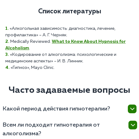
Список литературы
«Алкогольная зависимость: диагностика, лечение,
профилактика» – А. Г. Черняк.
Medically Reviewed.
What to Know About Hypnosis for
Alcoholism
.
«Кодирование от алкоголизма: психологические и
медицинские аспекты» – И. В. Линник.
«Гипноз», Mayo Clinic.
Часто задаваемые вопросы
Какой период действия гипнотерапии?
Эффекты от гипнотической кодировки могут
Всем ли подходит гипнотерапия от
различаться, но обычно она влияет на подсознание
алкоголизма?
на протяжении продолжительного времени.