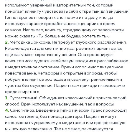
используют уверенный и авторитетный тон, который
помогает клиенту чувствовать себя открытым для внушений.
Гипнотерапевт говорит ясно, прямо и по делу, иногда
используя заранее проработанные сценарии во время
сеансов. Например, клиенту, страдающему от зависимости,
можно сказать: «Ты больше не будешь хотеть пить».
Методика Эриксона. Не требует глубокого расслабления.
Рекомендуется для скептично настроенных пациентов. Ее
еще называют скрытым внушением. Она провоцирует
клиентов исследовать свой разум, вводя их в расслабленное
и медитативное состояние. Врачи используют визуальное
повествование, метафоры и открытые вопросы, чтобы
побудить клиентов исследовать свои внутренние мысли и
чувства без осуждения. Пациент сам приходит к выводам о
вреде спиртного.
Суггестивный. Объединяет классический и эриксоновский
способ. Врач использует как внушение, так и вопросы.
Самогипноз. Введение в гипнотический транс происходит
самостоятельно, без помощи доктора. Пациенты могут
использовать управляемую медитацию или прогрессивную
мышечную релаксацию. Тем не менее, рекомендуется