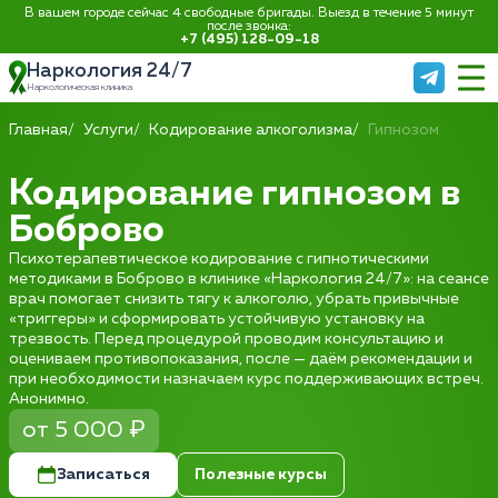
В вашем городе сейчас 4 свободные бригады. Выезд в течение 5 минут
после звонка:
+7 (495) 128-09-18
Наркология 24/7
Наркологическая клиника
Главная
Услуги
Кодирование алкоголизма
Гипнозом
Кодирование гипнозом в
Боброво
Психотерапевтическое кодирование с гипнотическими
методиками в Боброво в клинике «Наркология 24/7»: на сеансе
врач помогает снизить тягу к алкоголю, убрать привычные
«триггеры» и сформировать устойчивую установку на
трезвость. Перед процедурой проводим консультацию и
оцениваем противопоказания, после — даём рекомендации и
при необходимости назначаем курс поддерживающих встреч.
Анонимно.
от 5 000 ₽
Записаться
Полезные курсы