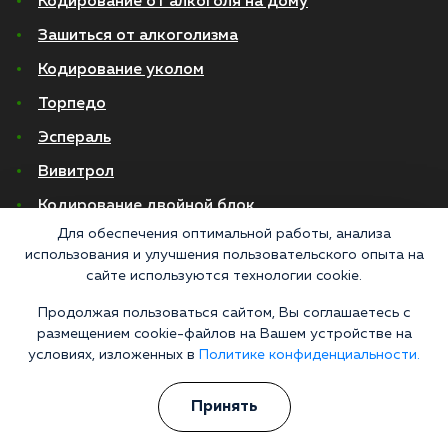
Кодирование от алкоголя на дому
Зашиться от алкоголизма
Кодирование уколом
Торпедо
Эспераль
Вивитрол
Кодирование двойной блок
Для обеспечения оптимальной работы, анализа
Вывод из запоя в стационаре
использования и улучшения пользовательского опыта на
сайте используются технологии cookie.
Нарколог на дом
Продолжая пользоваться сайтом, Вы соглашаетесь с
Капельница от запоя на дому
размещением cookie-файлов на Вашем устройстве на
Капельница от запоя в стационаре
условиях, изложенных в
Политике конфиденциальности.
Капельница от похмелья
Принять
Детоксикация