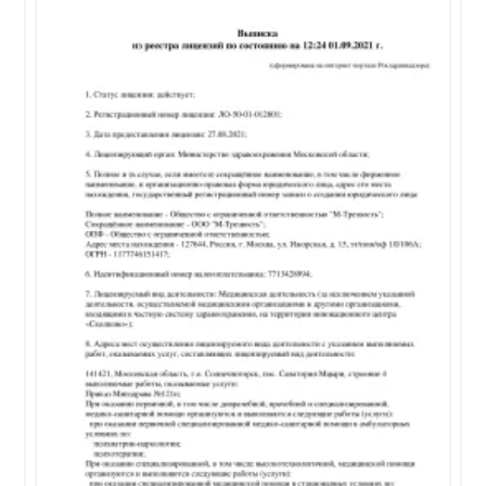
форму, появляются проблемы с функционированием
в повседневной жизни или появляются
суицидальные мысли, важно незамедлительно
обратиться к психиатру.