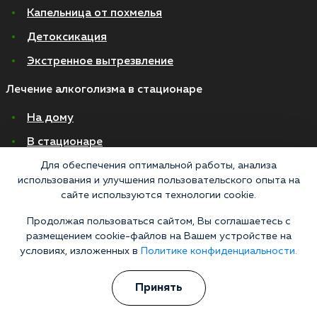
Капельница от похмелья
Детоксикация
Экстренное вытрезвление
Лечение алкоголизма в стационаре
На дому
В стационаре
Амбулаторно
Для обеспечения оптимальной работы, анализа
использования и улучшения пользовательского опыта на
Хронический алкоголизм
сайте используются технологии cookie.
Женский алкоголизм
Продолжая пользоваться сайтом, Вы соглашаетесь с
размещением cookie-файлов на Вашем устройстве на
Пивной алкоголизм
условиях, изложенных в
Политике конфиденциальности.
© 2026 Все права защищены
Политика конфиденциальности
Принять
Согласие на обработку персональных данных