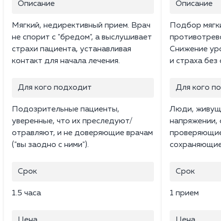
Описание
Описание
Мягкий, недирективный прием. Врач
Подбор мягк
не спорит с "бредом", а выслушивает
противотрев
страхи пациента, устанавливая
Снижение ур
контакт для начала лечения.
и страха без
Для кого подходит
Для кого п
Подозрительные пациенты,
Люди, живущ
уверенные, что их преследуют/
напряжении,
отравляют, и не доверяющие врачам
проверяющие 
("вы заодно с ними").
сохраняющие
Срок
Срок
1.5 часа
1 прием
Цена
Цена