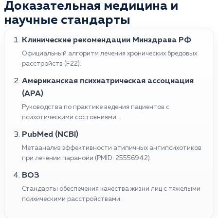
Доказательная медицина и
расстройства. В неконтролируемых случаях она
некоторые стратегии, такие как упражнения для
приводит к насильственному поведению или
научные стандарты
расслабления и медитация для снижения стресса,
самоповреждению. Болезнь может быть также
поддержка друзей и членов семьи для снижения
симптомом более серьезного психического
Клинические рекомендации Минздрава РФ
чувства изоляции, и избегание алкоголя и
заболевания, такого как шизофрения. При
Официальный алгоритм лечения хронических бредовых
наркотиков. Важно подчеркнуть, что обращение к
отсутствии лечения патология может постепенно
расстройств (F22).
медицинскому специалисту является ключевым
ухудшать качество жизни, затруднять работу,
шагом в лечении паранойи, даже при попытках
Американская психиатрическая ассоциация
отношения с друзьями и семьей, влиять на общее
справиться с симптомами дома.
(APA)
здоровье.
Руководства по практике ведения пациентов с
психотическими состояниями.
PubMed (NCBI)
Метаанализ эффективности атипичных антипсихотиков
при лечении паранойи (PMID: 25556942).
ВОЗ
Стандарты обеспечения качества жизни лиц с тяжелыми
психическими расстройствами.