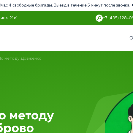
йчас 4 свободные бригады. Выезд в течение 5 минут после звонка:
ица, 21к1
+7 (495) 128-0
О
По методу Довженко
о методу
брово