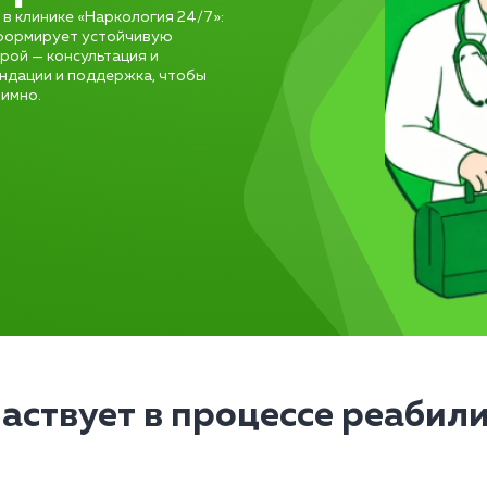
в клинике «Наркология 24/7»:
ч формирует устойчивую
рой — консультация и
ендации и поддержка, чтобы
нимно.
частвует в процессе реабил