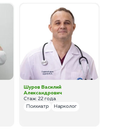
Шуров Василий
Шурова Ек
Александрович
Анатольев
Стаж: 22 года
Стаж:17 ле
Психиатр
Нарколог
Психиатр
Психотер