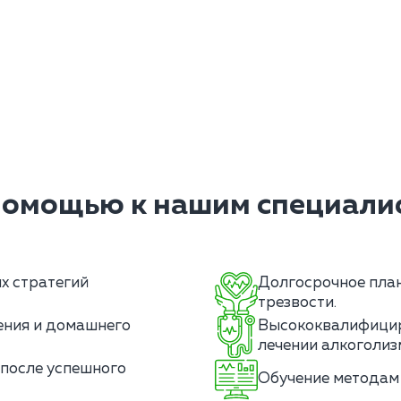
помощью к нашим специалис
х стратегий
Долгосрочное пла
трезвости.
ения и домашнего
Высококвалифицир
лечении алкоголиз
после успешного
Обучение методам 