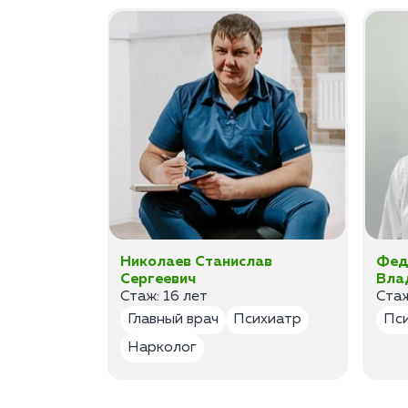
а
Николаев Станислав
Фед
Сергеевич
Вла
Стаж: 16 лет
Стаж
лог
Главный врач
Психиатр
Пс
Нарколог