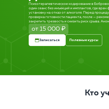
Психотерапевтическое кодирование в Боброво 
один сеанс без инъекций и имплантов, где вра
установку на отказ от алкоголя. Перед процеду
проверка готовности пациента, после — реком
закрепить трезвость и снизить риск срыва. Ано
от 15 000 ₽
Записаться
Полезные курсы
Кто у