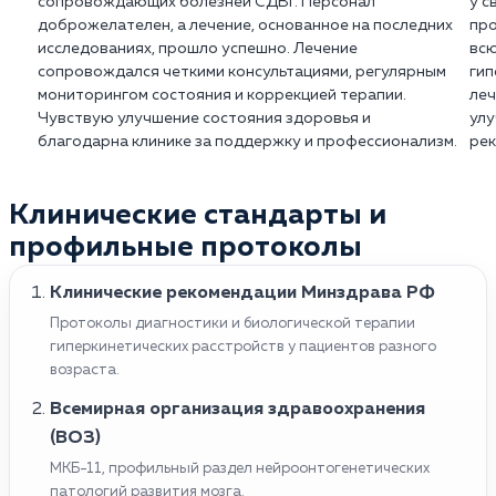
сопровождающих болезней СДВГ. Персонал
у с
доброжелателен, а лечение, основанное на последних
про
исследованиях, прошло успешно. Лечение
всю
сопровождался четкими консультациями, регулярным
гип
мониторингом состояния и коррекцией терапии.
леч
Чувствую улучшение состояния здоровья и
улу
благодарна клинике за поддержку и профессионализм.
рек
Клинические стандарты и
профильные протоколы
Клинические рекомендации Минздрава РФ
Протоколы диагностики и биологической терапии
гиперкинетических расстройств у пациентов разного
возраста.
Всемирная организация здравоохранения
(ВОЗ)
МКБ-11, профильный раздел нейроонтогенетических
патологий развития мозга.