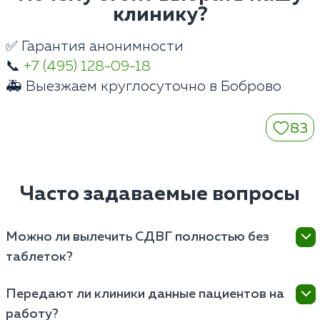
клинику?
✅ Гарантия анонимности
📞
+7 (495) 128-09-18
🚑 Выезжаем круглосуточно в Боброво
83
Часто задаваемые вопросы
Можно ли вылечить СДВГ полностью без
таблеток?
Расстройство имеет нейробиологическую природу,
Передают ли клиники данные пациентов на
связанную с нехваткой дофамина. При выраженных
работу?
симптомах психотерапия без медикаментов дает